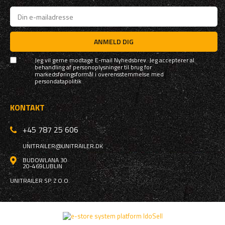
ANMELD DIG
Jeg vil gerne modtage E-mail Nyhedsbrev. Jeg accepterer al
behandling af personoplysninger til brug for
markedsføringsformål i overensstemmelse med
persondatapolitik
KONTAKT
+45 787 25 606
UNITRAILER@UNITRAILER.DK
BUDOWLANA 30
20-469
LUBLIN
UNITRAILER SP. Z O.O.