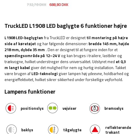
732,78 DKK
688,80 DKK
TruckLED L1908 LED baglygte 6 funktioner højre
L1908 LED-baglygten
fra TruckLED er designet
til montering på højre
side af køretøjet
og har følgende dimensioner:
bredde
145 mm, højde
218 mm, dybde 35 mm
. Den er designet til at fungere inden for et
spændingsområde på 12–24 V
og kan bruges i trailere, lastbiler og
trækvogne, hvilket understreger dens universalitet. Udstyret med
et 0,3
m langt kabel
giver det mulighed for nem og hurtig installation. Takket
være brugen af
​​LED-teknologi
giver lampen høj ydeevne, holdbarhed og
energieffektivitet, hvilket sikrer sikkerhed under forskellige vejforhold.
Lampens funktioner
positionslys
vejviser
bremselys
reflekterende
baklys
tågelygte
trekant