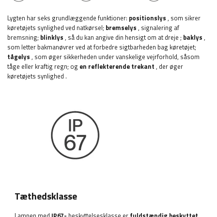
Lygten har seks grundlæggende funktioner:
positionslys
, som sikrer
køretøjets synlighed ved natkørsel;
bremselys
, signalering af
bremsning;
blinklys
, så du kan angive din hensigt om at dreje
;
baklys
,
som letter bakmanøvrer ved at forbedre sigtbarheden bag køretøjet;
tågelys
, som øger sikkerheden under vanskelige vejrforhold, såsom
tåge eller kraftig regn; og
en reflekterende trekant
, der øger
køretøjets synlighed
.
Tæthedsklasse
Lampen med
IP67-
beskyttelsesklasse er
fuldstændig beskyttet