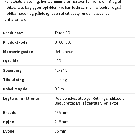
køretøjets placering, hvilket minimerer risikoen for kollision. Brug af
højkvalitets baglygter opfylder ikke kun lovkrav, men forbedrer også
holdbarheden og pålideligheden af ​​dit udstyr under krævende
driftsforhold.
Producent
TruckLED
Produktkode
UT004697
Monteringsside
Rettigheder
Lyskilde
LED
Spænding
12/24 V
Tilslutning
ledning
Kabellængde
0,3 m
Lygtens funktioner
Positionslys
,
Stoplys
,
Retningsindikator
,
Bagudrettet lys
,
Tågelygter
,
Reflektor
Bredde
145 mm
Højde
218 mm
Dybde
35 mm