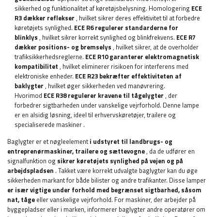
sikkerhed og funktionalitet af køretøjsbelysning. Homologering
ECE
R3 dækker reflekser
, hvilket sikrer deres effektivitet til at forbedre
køretøjets synlighed.
ECE R6 regulerer standarderne for
blinklys
, hvilket sikrer korrekt synlighed og blinkfrekvens.
ECE R7
dækker positions- og bremselys
, hvilket sikrer, at de overholder
trafiksikkerhedsreglerne.
ECE R10 garanterer elektromagnetisk
kompatibilitet
, hvilket eliminerer risikoen for interferens med
elektroniske enheder.
ECE R23 bekræfter effektiviteten af ​​
baklygter
, hvilket øger sikkerheden ved manøvrering.
Hvorimod
ECE R38 regulerer kravene til tågelygter
, der
forbedrer sigtbarheden under vanskelige vejrforhold. Denne lampe
er en alsidig løsning, ideel til erhvervskøretøjer, trailere og
specialiserede maskiner
.
Baglygter er et nøgleelement
i udstyret til landbrugs- og
entreprenørmaskiner, trailere og sættevogne
, da de udfører en
signalfunktion og
sikrer køretøjets synlighed på vejen og på
arbejdspladsen
. Takket være korrekt udvalgte baglygter kan du øge
sikkerheden markant for både bilister og andre trafikanter. Disse lamper
er især vigtige under forhold med begrænset sigtbarhed, såsom
nat, tåge
eller vanskelige vejrforhold. For maskiner, der arbejder på
byggepladser eller i marken, informerer baglygter andre operatører om