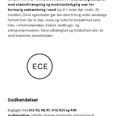
mod støvindtrængning og modstandsdygtig over for
kortvarig nedsænkning i vand
(op til 1 meter dyb i maks. 30
minutter). Disse egenskaber gør den ideel til brug under vanskelige
forhold, hvor der er støv, snavs og risiko for kontakt med vand,
f.eks. i erhvervskøretøjer, trailere, landbrugs- og
entreprenørmaskiner. Sikrer pålidelighed og holdbarhed selv i de
mest krævende arbejdsmiljøer.
Godkendelser
Baglygte med
ECE R3, R6, R7, R10, R23 og R38
godkendelser
opfylder strenge standarder med hensyn til