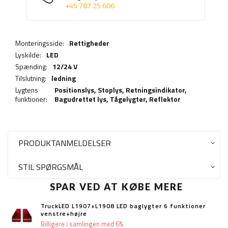
+45 787 25 606
Monteringsside:
Rettigheder
Lyskilde:
LED
Spænding:
12/24 V
Tilslutning:
ledning
Lygtens
Positionslys,
Stoplys
,
Retningsindikator
,
funktioner:
Bagudrettet lys
,
Tågelygter
,
Reflektor
PRODUKTANMELDELSER
STIL SPØRGSMÅL
SPAR VED AT KØBE MERE
TruckLED L1907+L1908 LED baglygter 6 funktioner
venstre+højre
Billigere i samlingen med 6%