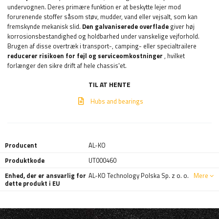
undervognen. Deres primære funktion er at beskytte lejer mod
forurenende stoffer såsom støv, mudder, vand eller vejsalt, som kan
fremskynde mekanisk slid.
Den galvaniserede overflade
giver høj
korrosionsbestandighed og holdbarhed under vanskelige vejforhold.
Brugen af ​​disse overtræk i transport-, camping- eller specialtrailere
reducerer risikoen for fejl og serviceomkostninger
, hvilket
forlænger den sikre drift af hele chassis'et.
TIL AT HENTE
Hubs and bearings
Producent
AL-KO
Produktkode
UT000460
Enhed, der er ansvarlig for
AL-KO Technology Polska Sp. z o. o.
Mere
dette produkt i EU