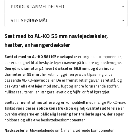
PRODUKTANMELDELSER
STIL SPØRGSMÅL
Sæt med to AL-KO 55 mm navlejedæksler,
hætter, anhængerdæksler
Sættet med to AL-KO 581197 navkapsler
er originale komponenter,
der er designet til at beskytte lejer i navene på trailere og sættevogne.
Den ydre diameter på hvert dæksel er 56,6 mm, og den indre
diameter er 55 mm
, hvilket muliggør en præcis tilpasning til de
passende AL-KO-navmodeller. De er fremstillet af galvaniseret stål og
beskytter effektivt lejer mod støv, fugt og andre forurenende stoffer,
hvilket resulterer i en længere levetid og fejlfri drift af køretøjet.
Sættet er
nemt at installere
og er kompatibelt med mange AL-KO-nav.
Takket være
deres solide konstruktion og højkvalitetsudførelse
er
overdækningerne
en pålidelig løsning for trailerbrugere,
der søger
holdbare og effektive beskyttelseskomponenter.
Navkapsler
er tilsyneladende små, men afgørende komponenter i