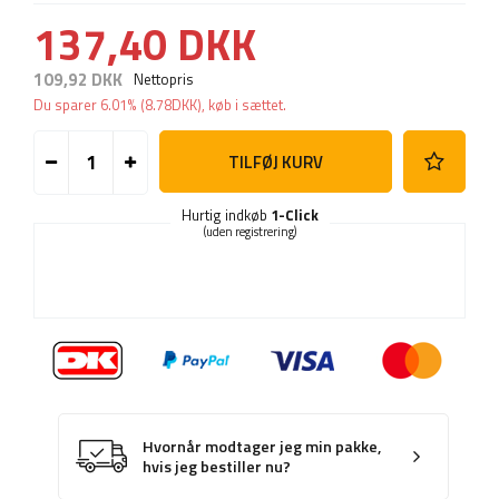
137,40 DKK
109,92 DKK
Nettopris
Du sparer
6.01%
(
8.78
DKK
), køb i sættet.
TILFØJ KURV
Hurtig indkøb
1-Click
(uden registrering)
Hvornår modtager jeg min pakke,
hvis jeg bestiller nu?