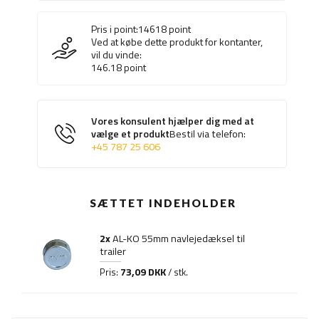
Pris i point:
14618
point
Ved at købe dette produkt for kontanter,
vil du vinde:
146.18
point
Vores konsulent hjælper dig med at
vælge et produkt
Bestil via telefon:
+45 787 25 606
SÆTTET INDEHOLDER
2x
AL-KO 55mm navlejedæksel til
trailer
73,09 DKK
Pris:
/ stk.