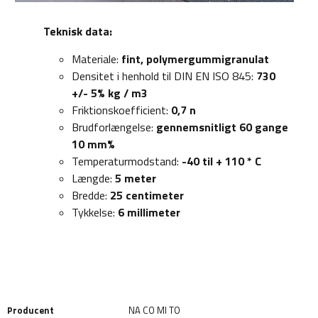
Teknisk data:
Materiale:
fint, polymergummigranulat
Densitet i henhold til DIN EN ISO 845:
730
+/- 5% kg / m3
Friktionskoefficient:
0,7 n
Brudforlængelse:
gennemsnitligt 60 gange
10 mm%
Temperaturmodstand:
-40 til + 110 * C
Længde:
5 meter
Bredde:
25 centimeter
Tykkelse:
6 millimeter
Producent
NA CO MI TO