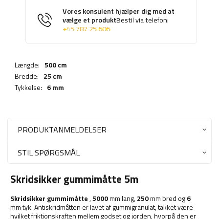
Vores konsulent hjælper dig med at
vælge et produkt
Bestil via telefon:
+45 787 25 606
Længde:
500 cm
Bredde:
25 cm
Tykkelse:
6 mm
PRODUKTANMELDELSER
STIL SPØRGSMÅL
Skridsikker gummimåtte 5m
Skridsikker gummimåtte
,
5000
mm lang,
250
mm bred og
6
mm tyk. Antiskridmåtten er lavet af gummigranulat, takket være
hvilket friktionskraften mellem godset og jorden, hvorpå den er