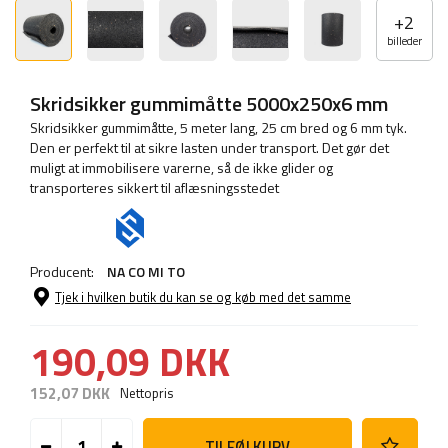
+
2
billeder
Skridsikker gummimåtte 5000x250x6 mm
Skridsikker gummimåtte, 5 meter lang, 25 cm bred og 6 mm tyk.
Den er perfekt til at sikre lasten under transport. Det gør det
muligt at immobilisere varerne, så de ikke glider og
transporteres sikkert til aflæsningsstedet
Producent:
NA CO MI TO
Tjek i hvilken butik du kan se og køb med det samme
190,09 DKK
152,07 DKK
Nettopris
TILFØJ KURV