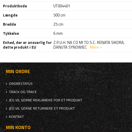
Produktkode
UT004401
Længde
500 cm
Bredde
25 cm
Tykkelse
6 mm
Enhed, der er ansvarlig for
Z.P.U.H. NA CO MI TO S.C. RENATA SIKORA,
dette produkt i EU
DANUTA SYNOWIEC
Mere
MIN ORDRE
ORDRESTATUS
TRACK OG TRACE
JEG VIL GERNE REKLAMERE FOR ET PRODUKT
JEG VIL GERNE RETURNERE ET PRODUKT
KONTAKT
MIN KONTO