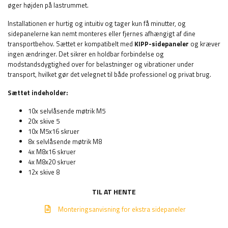
øger højden på lastrummet.
Installationen er hurtig og intuitiv og tager kun få minutter, og
sidepanelerne kan nemt monteres eller fjernes afhængigt af dine
transportbehov. Sættet er kompatibelt med
KIPP-sidepaneler
og kræver
ingen ændringer. Det sikrer en holdbar forbindelse og
modstandsdygtighed over for belastninger og vibrationer under
transport, hvilket gør det velegnet til både professionel og privat brug.
Sættet indeholder:
10x selvlåsende møtrik M5
20x skive 5
10x M5x16 skruer
8x selvlåsende møtrik M8
4x M8x16 skruer
4x M8x20 skruer
12x skive 8
TIL AT HENTE
Monteringsanvisning for ekstra sidepaneler