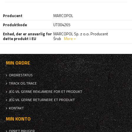
Producent
MARCOPOL
Produktkode
UT004265
Enhed, der er ansvarlig for
MARCOPOL Sp. z o.o. Producent
dette produkt i EU
Śrub
Mere
MIN ORDRE
ORDRESTATUS
TRACK OG TRACE
JEG VIL GERNE REKLAMERE FOR ET PRODUKT
JEG VIL GERNE RETURNERE ET PRODUKT
KONTAKT
MIN KONTO
OPRET BRUGER