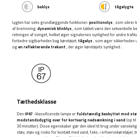
baklys
tågelygte
Lygten har seks grundlæggende funktioner:
positionslys
, som sikrer 
af bremsning;
dynamisk blinklys
, som takket være den sekventielle be
retningen af ​​svinget, hvilket øger signalernes synlighed for andre trafik
forbedre sigtbarheden bag køretøjet;
tågelys
, som øger sikkerheden un
og
en reflekterende trekant
, der øger køretøjets synlighed
.
Tæthedsklasse
Den
IP67
-klassificerede lampe er
fuldstændig beskyttet mod stø
modstandsdygtig over for kortvarig nedsænkning i vand
(op ti
30 minutter). Disse egenskaber gør den ideel til brug under vanskelig
støv, støv og risiko for kontakt med vand, f.eks. i erhvervskøretøjer, 