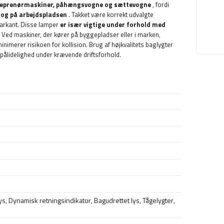
ntreprenørmaskiner, påhængsvogne og sættevogne
, fordi
n og på arbejdspladsen
. Takket være korrekt udvalgte
markant. Disse lamper
er især vigtige under forhold med
. Ved maskiner, der kører på byggepladser eller i marken,
nimerer risikoen for kollision. Brug af højkvalitets baglygter
pålidelighed under krævende driftsforhold.
ys
,
Dynamisk retningsindikator
,
Bagudrettet lys
,
Tågelygter
,