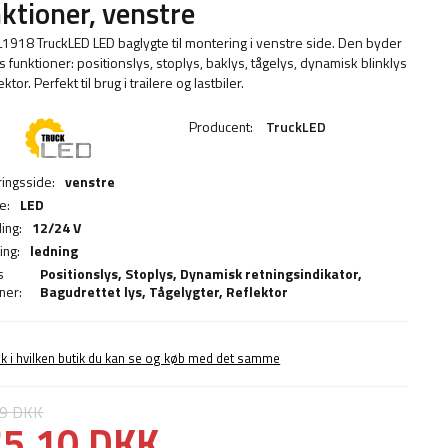
ktioner, venstre
1918 TruckLED LED baglygte til montering i venstre side. Den byder
 funktioner: positionslys, stoplys, baklys, tågelys, dynamisk blinklys
ektor. Perfekt til brug i trailere og lastbiler.
Producent:
TruckLED
ingsside:
venstre
e:
LED
ing:
12/24 V
ing:
ledning
s
Positionslys,
Stoplys
,
Dynamisk retningsindikator
,
ner:
Bagudrettet lys
,
Tågelygter
,
Reflektor
ek i hvilken butik du kan se og køb med det samme
89 DKK
5,10 DKK