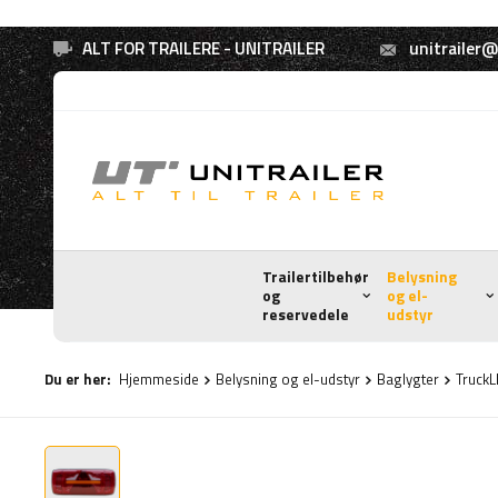
ALT FOR TRAILERE - UNITRAILER
unitrailer@
Trailertilbehør
Belysning
og
og el-
reservedele
udstyr
Du er her:
Hjemmeside
Belysning og el-udstyr
Baglygter
TruckL