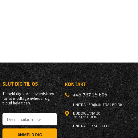
SLUT DIG TIL OS
KONTAKT
Tilmeld dig vores nyhedsbrev
+45 787 25 606
for at modtage nyheder og
tilbud hele tiden.
UNITRAILER@UNITRAILER.DK
BUDOWLANA 30
20-469
LUBLIN
UNITRAILER SP. Z O.O.
ANMELD DIG