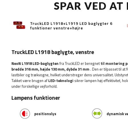
SPAR VED AT
TruckLED L1918+L1919 LED baglygter 6
funktioner venstre+højre
TruckLED L1918 baglygte, venstre
NeoN L1918 LED-baglygten
fra TruckLED er beregnet
til montering p
bredde
316 mm, højde 130 mm, dybde 31 mm
. Den er tilpasset til at
lastbiler og trækvogne, hvilket understreger dens universalitet. Udstyr
Takket være brugen af
​​LED-teknologi
sikrer lampen høj effektivitet, ho
under forskellige vejforhold.
Lampens funktioner
positionslys
dynamisk
v