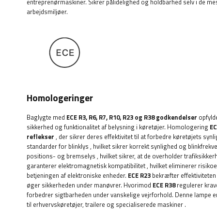
entreprenørmaskiner. Sikrer pålidelighed og holdbarhed selv i de m
arbejdsmiljøer.
Homologeringer
Baglygte med
ECE R3, R6, R7, R10, R23 og R38 godkendelser
opfyld
sikkerhed og funktionalitet af belysning i køretøjer. Homologering
EC
reflekser
, der sikrer deres effektivitet til at forbedre køretøjets synl
standarder for blinklys
, hvilket sikrer korrekt synlighed og blinkfrekv
positions- og bremselys
, hvilket sikrer, at de overholder trafiksikke
garanterer elektromagnetisk kompatibilitet
, hvilket eliminerer risik
betjeningen af ​​elektroniske enheder.
ECE R23
bekræfter effektiviteten 
øger sikkerheden under manøvrer. Hvorimod
ECE R38
regulerer krave
forbedrer sigtbarheden under vanskelige vejrforhold. Denne lampe er 
til erhvervskøretøjer, trailere og specialiserede maskiner
.