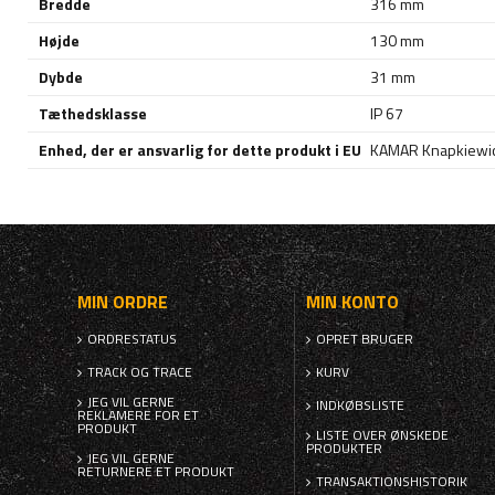
Bredde
316 mm
Højde
130 mm
Dybde
31 mm
Tæthedsklasse
IP 67
Enhed, der er ansvarlig for dette produkt i EU
KAMAR Knapkiewic
MIN ORDRE
MIN KONTO
ORDRESTATUS
OPRET BRUGER
TRACK OG TRACE
KURV
JEG VIL GERNE
INDKØBSLISTE
REKLAMERE FOR ET
PRODUKT
LISTE OVER ØNSKEDE
PRODUKTER
JEG VIL GERNE
RETURNERE ET PRODUKT
TRANSAKTIONSHISTORIK