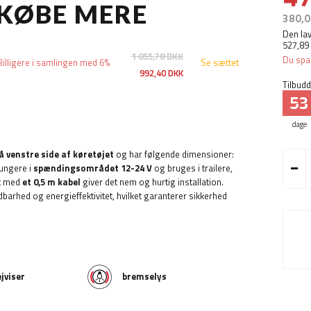
 KØBE MERE
380,0
Den lav
527,89
1 055,78 DKK
Du spa
Billigere i samlingen med 6%
Se sættet
992,40 DKK
Tilbudde
53
dage
å venstre side af køretøjet
og har følgende dimensioner:
 fungere i
spændingsområdet 12-24 V
og bruges i trailere,
et med
et 0,5 m kabel
giver det nem og hurtig installation.
ldbarhed og energieffektivitet, hvilket garanterer sikkerhed
ejviser
bremselys