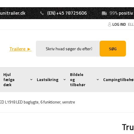
unitrailer.dk
(EN) +45 78725606
99%
positiv
LOG IND
EL
Trailere ►
SØG
Hjul
Bildele
fælge
Lastsikring
og
Campingtilbehø
dæk
tilbehør
ED L1918 LED baglygte, 6 funktioner, venstre
Tru