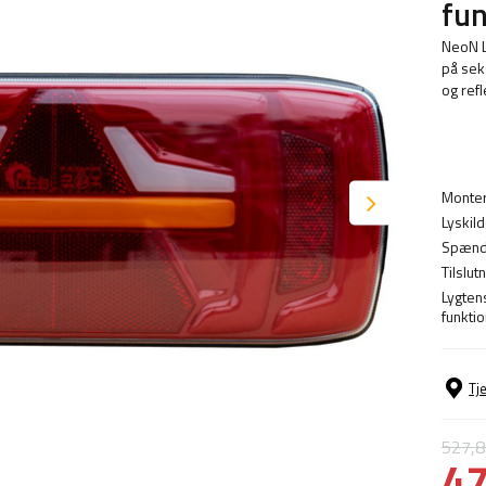
fun
NeoN L
på seks
og refl
Monter
Lyskild
Spænd
Tilslutn
Lygten
funktio
Tj
527,
47