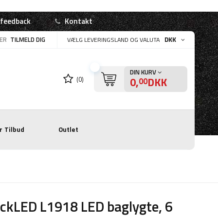
 feedback
Kontakt
LER
TILMELD DIG
DKK
VÆLG LEVERINGSLAND OG VALUTA
DIN KURV
0,
DKK
(0)
00
r
Tilbud
Outlet
ckLED L1918 LED baglygte, 6