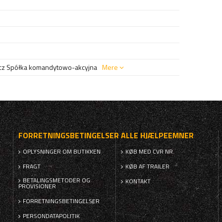
z Spółka komandytowo-akcyjna
Mere
FORRETNINGSBETINGELSER
ALLE HJÆLPEEMNER
OPLYSNINGER OM BUTIKKEN
KØB MED CVR NR.
FRAGT
KØB AF TRAILER
BETALINGSMETODER OG
KONTAKT
PROVISIONER
FORRETNINGSBETINGELSER
PERSONDATAPOLITIK