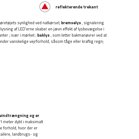
reflekterende trekant
køretøjets synlighed ved natkørsel;
bremselys
, signalering
lysning af LED'erne skaber en jævn effekt af lysbevægelse i
anter
; især i mørket
;
baklys
, som letter bakmanøvrer ved at
der vanskelige vejrforhold, såsom tåge eller kraftig regn;
vindtrængning og er
l 1 meter dybt i maksimalt
e forhold, hvor der er
trailere, landbrugs- og