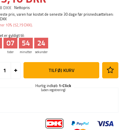
8 DKK
Nettopris
este pris, varen har kostet de seneste 30 dage før prisnedsættelsen:
 DKK
rer
10%
(
52,79 DKK
).
t er gyldigt til:
07
54
23
tider
minutter
sekunder
TILFØJ KURV
Hurtig indkøb
1-Click
(uden registrering)