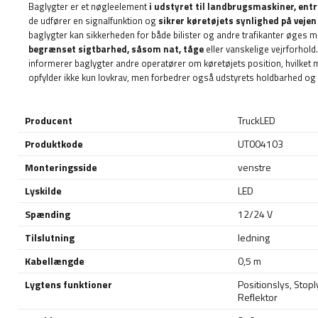
Baglygter er et nøgleelement
i udstyret til landbrugsmaskiner, e
de udfører en signalfunktion og
sikrer køretøjets synlighed på veje
baglygter kan sikkerheden for både bilister og andre trafikanter øges 
begrænset sigtbarhed, såsom nat, tåge
eller vanskelige vejrforhold
informerer baglygter andre operatører om køretøjets position, hvilket mi
opfylder ikke kun lovkrav, men forbedrer også udstyrets holdbarhed og 
Producent
TruckLED
Produktkode
UT004103
Monteringsside
venstre
Lyskilde
LED
Spænding
12/24 V
Tilslutning
ledning
Kabellængde
0,5 m
Lygtens funktioner
Positionslys
,
Stopl
Reflektor