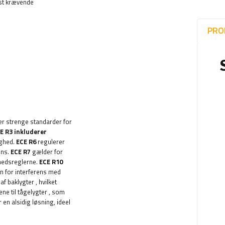
est krævende
PRO
er strenge standarder for
E R3 inkluderer
ighed.
ECE R6
regulerer
ens.
ECE R7
gælder for
rhedsreglerne.
ECE R10
oen for interferens med
af ​​baklygter
, hvilket
ne til tågelygter
, som
en alsidig løsning, ideel