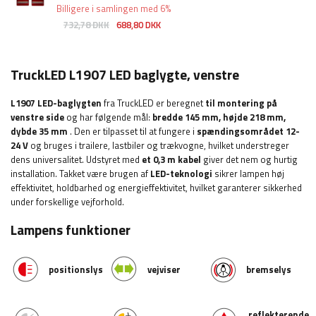
Billigere i samlingen med 6%
732,78 DKK
688,80 DKK
TruckLED L1907 LED baglygte, venstre
L1907 LED-baglygten
fra TruckLED er beregnet
til montering på
venstre side
og har følgende mål:
bredde
145 mm, højde 218 mm,
dybde 35 mm
. Den er tilpasset til at fungere i
spændingsområdet 12-
24 V
og bruges i trailere, lastbiler og trækvogne, hvilket understreger
dens universalitet. Udstyret med
et 0,3 m kabel
giver det nem og hurtig
installation. Takket være brugen af
​​LED-teknologi
sikrer lampen høj
effektivitet, holdbarhed og energieffektivitet, hvilket garanterer sikkerhed
under forskellige vejforhold.
Lampens funktioner
positionslys
vejviser
bremselys
reflekterende