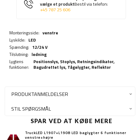
vælge et produkt
Bestil via telefon:
+45 787 25 606
Monteringsside:
venstre
Lyskilde:
LED
Spænding:
12/24 V
Tilslutning:
ledning
Lygtens
Positionslys,
Stoplys
,
Retningsindikator
,
funktioner:
Bagudrettet lys
,
Tågelygter
,
Reflektor
PRODUKTANMELDELSER
STIL SPØRGSMÅL
SPAR VED AT KØBE MERE
TruckLED L1907+L1908 LED baglygter 6 funktioner
venstre+højre