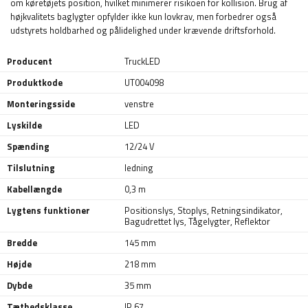
om køretøjets position, hvilket minimerer risikoen for kollision. Brug af
højkvalitets baglygter opfylder ikke kun lovkrav, men forbedrer også
udstyrets holdbarhed og pålidelighed under krævende driftsforhold.
Producent
TruckLED
Produktkode
UT004098
Monteringsside
venstre
Lyskilde
LED
Spænding
12/24 V
Tilslutning
ledning
Kabellængde
0,3 m
Lygtens funktioner
Positionslys
,
Stoplys
,
Retningsindikator
,
Bagudrettet lys
,
Tågelygter
,
Reflektor
Bredde
145 mm
Højde
218 mm
Dybde
35 mm
Tæthedsklasse
IP 67