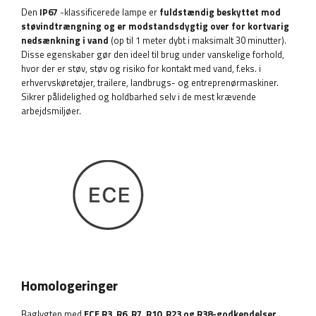
Den
IP67
-klassificerede lampe er
fuldstændig beskyttet mod
støvindtrængning og er modstandsdygtig over for kortvarig
nedsænkning i vand
(op til 1 meter dybt i maksimalt 30 minutter).
Disse egenskaber gør den ideel til brug under vanskelige forhold,
hvor der er støv, støv og risiko for kontakt med vand, f.eks. i
erhvervskøretøjer, trailere, landbrugs- og entreprenørmaskiner.
Sikrer pålidelighed og holdbarhed selv i de mest krævende
arbejdsmiljøer.
Homologeringer
Baglygten med
ECE R3, R6, R7, R10, R23 og R38-godkendelser