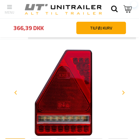
366,39 DKK
TILFØJ KURV
Tilbage
Hjemmeside
Belysning og el-udstyr
Baglygter
TruckLE