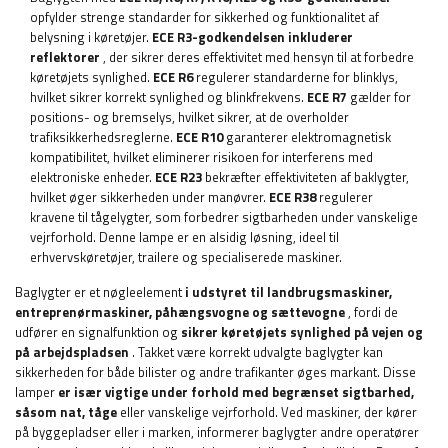
opfylder strenge standarder for sikkerhed og funktionalitet af
belysning i køretøjer.
ECE R3-godkendelsen inkluderer
reflektorer
, der sikrer deres effektivitet med hensyn til at forbedre
køretøjets synlighed.
ECE R6
regulerer standarderne for blinklys,
hvilket sikrer korrekt synlighed og blinkfrekvens.
ECE R7
gælder for
positions- og bremselys, hvilket sikrer, at de overholder
trafiksikkerhedsreglerne.
ECE R10
garanterer elektromagnetisk
kompatibilitet, hvilket eliminerer risikoen for interferens med
elektroniske enheder.
ECE R23
bekræfter effektiviteten af ​​baklygter,
hvilket øger sikkerheden under manøvrer.
ECE R38
regulerer
kravene til tågelygter, som forbedrer sigtbarheden under vanskelige
vejrforhold. Denne lampe er en alsidig løsning, ideel til
erhvervskøretøjer, trailere og specialiserede maskiner.
Baglygter er et nøgleelement
i udstyret til landbrugsmaskiner,
entreprenørmaskiner, påhængsvogne og sættevogne
, fordi de
udfører en signalfunktion og
sikrer køretøjets synlighed på vejen og
på arbejdspladsen
. Takket være korrekt udvalgte baglygter kan
sikkerheden for både bilister og andre trafikanter øges markant. Disse
lamper
er især vigtige under forhold med begrænset sigtbarhed,
såsom nat, tåge
eller vanskelige vejrforhold. Ved maskiner, der kører
på byggepladser eller i marken, informerer baglygter andre operatører