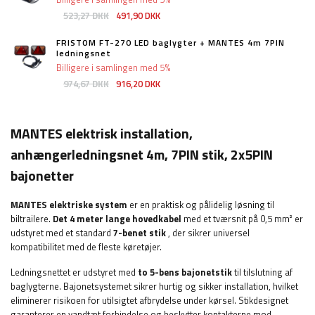
523,27 DKK
491,90 DKK
FRISTOM FT-270 LED baglygter + MANTES 4m 7PIN
ledningsnet
Billigere i samlingen med 5%
974,67 DKK
916,20 DKK
MANTES elektrisk installation,
anhængerledningsnet 4m, 7PIN stik, 2x5PIN
bajonetter
MANTES elektriske system
er en praktisk og pålidelig løsning til
biltrailere.
Det 4 meter lange hovedkabel
med et tværsnit på 0,5 mm² er
udstyret med et standard
7-benet stik
, der sikrer universel
kompatibilitet med de fleste køretøjer.
Ledningsnettet er udstyret med
to 5-bens bajonetstik
til tilslutning af
baglygterne. Bajonetsystemet sikrer hurtig og sikker installation, hvilket
eliminerer risikoen for utilsigtet afbrydelse under kørsel. Stikdesignet
garanterer en vandtæt forbindelse og beskytter kontakterne mod