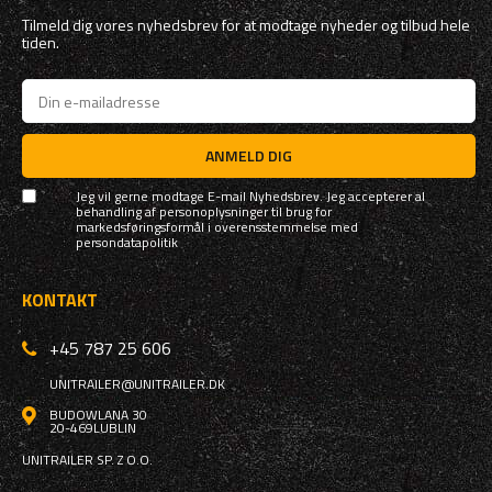
Tilmeld dig vores nyhedsbrev for at modtage nyheder og tilbud hele
tiden.
ANMELD DIG
Jeg vil gerne modtage E-mail Nyhedsbrev. Jeg accepterer al
behandling af personoplysninger til brug for
markedsføringsformål i overensstemmelse med
persondatapolitik
KONTAKT
+45 787 25 606
UNITRAILER@UNITRAILER.DK
BUDOWLANA 30
20-469
LUBLIN
UNITRAILER SP. Z O.O.