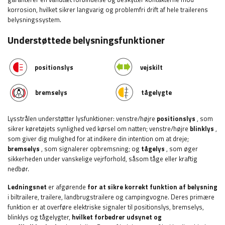
korrosion, hvilket sikrer langvarig og problemfri drift af hele trailerens
belysningssystem.
Understøttede belysningsfunktioner
positionslys
vejskilt
bremselys
tågelygte
Lysstrålen understøtter lysfunktioner: venstre/højre
positionslys
, som
sikrer køretøjets synlighed ved kørsel om natten; venstre/højre
blinklys
,
som giver dig mulighed for at indikere din intention om at dreje;
bremselys
, som signalerer opbremsning; og
tågelys
, som øger
sikkerheden under vanskelige vejrforhold, såsom tåge eller kraftig
nedbør.
Ledningsnet
er afgørende
for at sikre korrekt funktion af belysning
i biltrailere, trailere, landbrugstrailere og campingvogne. Deres primære
funktion er at overføre elektriske signaler til positionslys, bremselys,
blinklys og tågelygter,
hvilket forbedrer udsynet og