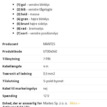
(1) gul
- venstre blinklys
(2) blå
- venstre tågelygte
(3) hvid
- masse
(4) grøn
- højre blinklys
(5) brunt
højre sidelys
(6) rød
- bremselys
(7) sort
- venstre positionslys
Producent
MANTES
Produktkode
UT004040
Tilknytning
7 PIN
Kabellængde
4 m
Tværsnit af ledning
0,5 mm2
Tilslutning
5-polet byonet
Kabel til markeringslys
nej
Spænding
12 V
Enhed, der er ansvarlig for
Mantes Sp. z o. o.
Mere