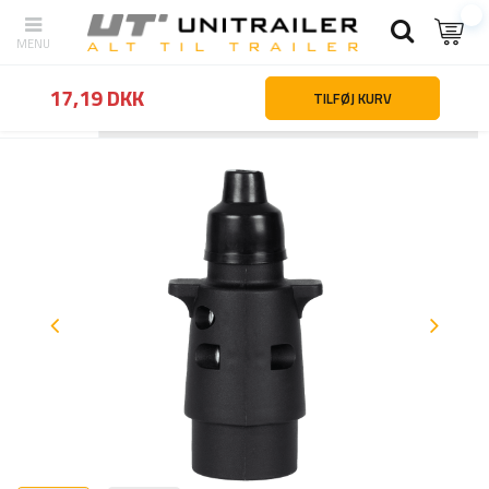
17,19 DKK
TILFØJ KURV
Tilbage
Hjemmeside
Belysning og el-udstyr
Stik | stikdåse | ada