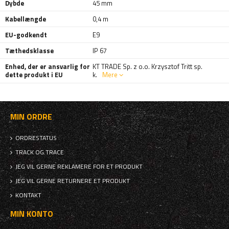
Dybde
45 mm
Kabellængde
0,4 m
EU-godkendt
E9
Tæthedsklasse
IP 67
Enhed, der er ansvarlig for
KT TRADE Sp. z o.o. Krzysztof Tritt sp.
dette produkt i EU
k.
Mere
MIN ORDRE
ORDRESTATUS
TRACK OG TRACE
JEG VIL GERNE REKLAMERE FOR ET PRODUKT
JEG VIL GERNE RETURNERE ET PRODUKT
KONTAKT
MIN KONTO