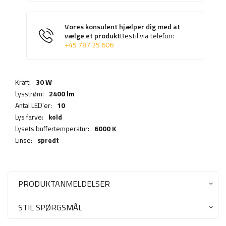
Vores konsulent hjælper dig med at
vælge et produkt
Bestil via telefon:
+45 787 25 606
Kraft:
30 W
Lysstrøm:
2400 lm
Antal LED'er:
10
Lys farve:
kold
Lysets buffertemperatur:
6000 K
Linse:
spredt
PRODUKTANMELDELSER
STIL SPØRGSMÅL