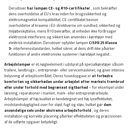
Derudover
har lampen CE- og R10-certifikater
, som bekræfter
dens overholdelse af EU's krav inden for brugssikkerhed og
elektromagnetisk kompatibilitet. CE-certifikatet beviser
overholdelse af kravene i EU-direktiverne om sundhed, sikkerhed og
miljøbeskyttelse, mens R10 bekræfter, at enheden ikke forårsager
elektronisk interferens og sikkert kan anvendes i køretøjer med
elektrisk installation. Derudover opfylder lampen
CISPR 25 Klasse
3-
interferensstandarden, hvilket sikrer, at dens drift ikke påvirker
funktionen af ​​andre elektroniske systemer i køretøjet negativt
.
Arbejdslamper
er et nøgleelement i udstyret på specialkøretøjer såsom
trailere, landbrugs-, entreprenør- eller servicemaskiner, og giver intensiv
belysning af arbejdsområdet. Deres hovedopgave er
at forbedre
komforten og sikkerheden under arbejdet efter mørkets frembrud
eller under forhold med begrænset sigtbarhed
– for eksempel under
læsning, reparationer i marken, mark- eller entreprenørarbejde.
Arbejdslamper af høj kvalitet er kendetegnet ved høj lyseffektivitet,
modstandsdygtighed over for stød, fugt og støv, hvilket gør
dem
anvendelige selv under ekstreme arbejdsforhold
, og deres
installation og korrekte placering påvirker effektiviteten og præcisionen
af ​​de udførte opgaver betydeligt.