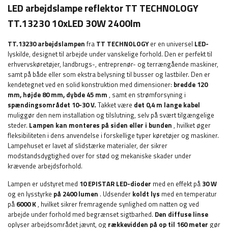
LED arbejdslampe reflektor TT TECHNOLOGY
TT.13230 10xLED 30W 2400lm
TT.13230 arbejdslampen
fra
TT TECHNOLOGY
er en universel
LED-
lyskilde, designet til arbejde under vanskelige forhold. Den er perfekt til
erhvervskøretøjer, landbrugs-, entreprenør- og terrængående maskiner,
samt på både eller som ekstra belysning til busser og lastbiler. Den er
kendetegnet ved en solid konstruktion med dimensioner:
bredde 120
mm, højde 80 mm, dybde 45 mm
, samt en strømforsyning i
spændingsområdet 10-30 V.
Takket være
det 0,4 m lange kabel
muliggør den nem installation og tilslutning, selv på svært tilgængelige
steder.
Lampen kan monteres på siden eller i bunden
, hvilket øger
fleksibiliteten i dens anvendelse i forskellige typer køretøjer og maskiner.
Lampehuset er lavet af slidstærke materialer, der sikrer
modstandsdygtighed over for stød og mekaniske skader under
krævende arbejdsforhold.
Lampen er udstyret med
10 EPISTAR LED-dioder
med en effekt på
30 W
og en lysstyrke
på 2400 lumen
. Udsender
koldt lys
med en temperatur
på
6000 K
, hvilket sikrer fremragende synlighed om natten og ved
arbejde under forhold med begrænset sigtbarhed.
Den diffuse linse
oplyser arbejdsområdet jævnt, og
rækkevidden på op til 160 meter
gør