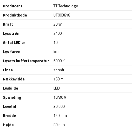
Producent
TT Technology
Produktkode
UT003818
Kraft
30 W
Lysstrøm
2400 lm
Antal LED'er
10
Lys farve
kold
Lysets buffertemperatur
6000 K
Linse
spredt
Rækkevidde
160 m
Lyskilde
LED
Spænding
10/30 V
Levetid
30 000 h
Bredde
120 mm
Højde
80 mm