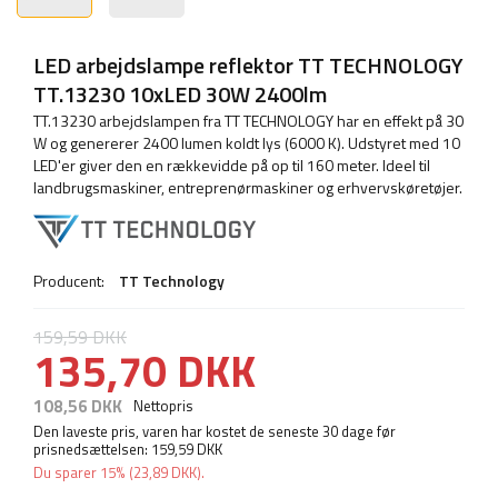
LED arbejdslampe reflektor TT TECHNOLOGY
TT.13230 10xLED 30W 2400lm
TT.13230 arbejdslampen fra TT TECHNOLOGY har en effekt på 30
W og genererer 2400 lumen koldt lys (6000 K). Udstyret med 10
LED'er giver den en rækkevidde på op til 160 meter. Ideel til
landbrugsmaskiner, entreprenørmaskiner og erhvervskøretøjer.
Producent:
TT Technology
159,59 DKK
135,70 DKK
108,56 DKK
Nettopris
Den laveste pris, varen har kostet de seneste 30 dage før
prisnedsættelsen:
159,59 DKK
Du sparer
15%
(
23,89 DKK
).