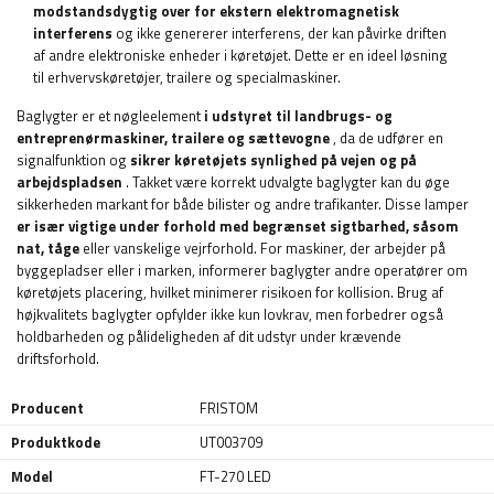
modstandsdygtig over for ekstern elektromagnetisk
interferens
og ikke genererer interferens, der kan påvirke driften
af ​​andre elektroniske enheder i køretøjet. Dette er en ideel løsning
til erhvervskøretøjer, trailere og specialmaskiner.
Baglygter er et nøgleelement
i udstyret til landbrugs- og
entreprenørmaskiner, trailere og sættevogne
, da de udfører en
signalfunktion og
sikrer køretøjets synlighed på vejen og på
arbejdspladsen
. Takket være korrekt udvalgte baglygter kan du øge
sikkerheden markant for både bilister og andre trafikanter. Disse lamper
er især vigtige under forhold med begrænset sigtbarhed, såsom
nat, tåge
eller vanskelige vejrforhold. For maskiner, der arbejder på
byggepladser eller i marken, informerer baglygter andre operatører om
køretøjets placering, hvilket minimerer risikoen for kollision. Brug af
højkvalitets baglygter opfylder ikke kun lovkrav, men forbedrer også
holdbarheden og pålideligheden af ​​dit udstyr under krævende
driftsforhold.
Producent
FRISTOM
Produktkode
UT003709
Model
FT-270 LED