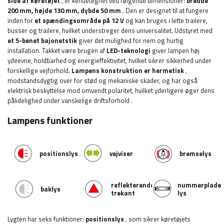
side af køretøjet
, er kendetegnet ved følgende dimensioner:
bredde
200 mm, højde 130 mm, dybde 50 mm
. Den er designet til at fungere
inden for
et spændingsområde på 12 V
og kan bruges i lette trailere,
busser og trailere, hvilket understreger dens universalitet. Udstyret med
et 5-benet bajonetstik
giver det mulighed for nem og hurtig
installation. Takket være brugen af
​​LED-teknologi
giver lampen høj
ydeevne, holdbarhed og energieffektivitet, hvilket sikrer sikkerhed under
forskellige vejforhold.
Lampens konstruktion er hermetisk
,
modstandsdygtig over for stød og mekaniske skader, og har også
elektrisk beskyttelse mod omvendt polaritet, hvilket yderligere øger dens
pålidelighed under vanskelige driftsforhold
.
Lampens funktioner
positionslys
vejviser
bremselys
reflekterende
nummerplade
baklys
trekant
lys
Lygten har seks funktioner:
positionslys
, som sikrer køretøjets