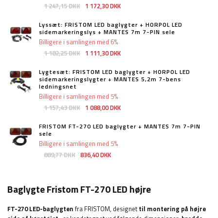
1 247,15 DKK
1 172,30 DKK
Lyssæt: FRISTOM LED baglygter + HORPOL LED
sidemarkeringslys + MANTES 7m 7-PIN sele
Billigere i samlingen med 6%
1 182,25 DKK
1 111,30 DKK
Lygtesæt: FRISTOM LED baglygter + HORPOL LED
sidemarkeringslygter + MANTES 5,2m 7-bens
ledningsnet
Billigere i samlingen med 5%
1 157,43 DKK
1 088,00 DKK
FRISTOM FT-270 LED baglygter + MANTES 7m 7-PIN
sele
Billigere i samlingen med 5%
889,77 DKK
836,40 DKK
Baglygte Fristom FT-270 LED højre
FT-270 LED-baglygten
fra FRISTOM, designet
til montering på højre