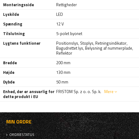
Monteringsside
Rettigheder
Lyskilde
LED
Spænding
12 V
Tilslutning
5-polet byonet
Lygtens funktioner
Positionslys
,
Stoplys
,
Retningsindikator
,
Bagudrettet lys
,
Belysning af nummerplade
,
Reflektor
Bredde
200 mm
Højde
130 mm
Dybde
50 mm
Enhed, der er ansvarlig for
FRISTOM Sp. z o. o. Sp. k.
Mere
dette produkt i EU
MIN ORDRE
ORDRESTATUS