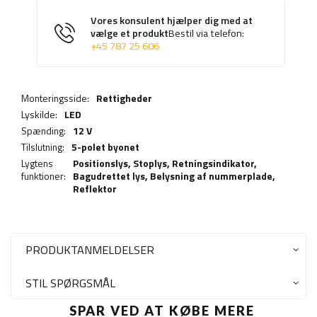
Vores konsulent hjælper dig med at
vælge et produkt
Bestil via telefon:
+45 787 25 606
Monteringsside:
Rettigheder
Lyskilde:
LED
Spænding:
12 V
Tilslutning:
5-polet byonet
Lygtens
Positionslys,
Stoplys
,
Retningsindikator
,
funktioner:
Bagudrettet lys
,
Belysning af nummerplade
,
Reflektor
PRODUKTANMELDELSER
STIL SPØRGSMÅL
SPAR VED AT KØBE MERE