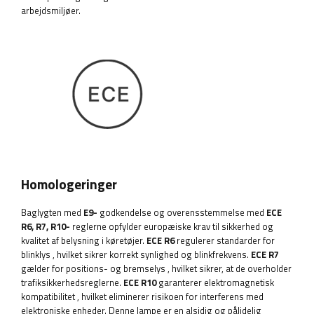
arbejdsmiljøer.
Homologeringer
Baglygten med
E9-
godkendelse og overensstemmelse med
ECE
R6, R7, R10-
reglerne opfylder europæiske krav til sikkerhed og
kvalitet af belysning i køretøjer.
ECE R6
regulerer standarder for
blinklys
, hvilket sikrer korrekt synlighed og blinkfrekvens.
ECE R7
gælder for positions- og bremselys
, hvilket sikrer, at de overholder
trafiksikkerhedsreglerne.
ECE R10
garanterer elektromagnetisk
kompatibilitet
, hvilket eliminerer risikoen for interferens med
elektroniske enheder. Denne lampe er en alsidig og pålidelig