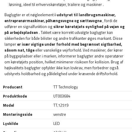
løsning, ideel til erhvervskøretøjer, trailere og maskiner
.
Baglygter er et nøgleelement
i udstyret til landbrugsmaskiner,
entreprenørmaskiner, påhængsvogne og sættevogne
, fordi de
udfører en signalfunktion og
sikrer køretøjets synlighed på vejen og
på arbejdspladsen
. Takket være korrekt udvalgte baglygter kan
sikkerheden for både bilister og andre trafikanter øges markant. Disse
lamper
er især vigtige under forhold med begrænset sigtbarhed,
såsom nat, tåge
eller vanskelige vejrforhold. Ved maskiner, der kører
på byggepladser eller i marken, informerer baglygter andre operatører
om køretøjets position, hvilket minimerer risikoen for kollision. Brug af
højkvalitets baglygter opfylder ikke kun lovkrav, men forbedrer også
udstyrets holdbarhed og pålidelighed under krævende driftsforhold.
Producent
TT Technology
Produktkode
UT003684
Model
TT.12519
Monteringsside
venstre
Lyskilde
LED