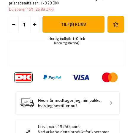
prisnedsættelsen:
179,29 DKK
Du sparer
15%
(
26,89 DKK
).
TILFØJ KURV
Hurtig indkøb
1-Click
(uden registrering)
Hvornår modtager jeg min pakke,
hvis jeg bestiller nu?
Pris i point:
15240
point
Ved at købe dette produkt for kontanter,