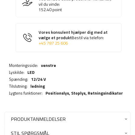
vil du vinde:
152.40
point
Vores konsulent hjælper dig med at
vælge et produkt
Bestil via telefon:
+45 787 25 606
Monteringsside:
venstre
Lyskilde:
LED
Spænding:
12/24 V
Tilslutning:
ledning
Lygtens funktioner:
Positionslys,
Stoplys
,
Retningsindikator
PRODUKTANMELDELSER
STIL SPØRGSMÅL