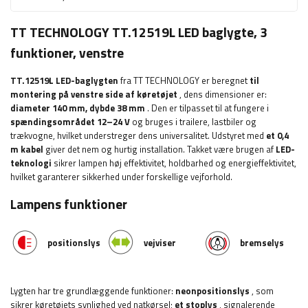
TT TECHNOLOGY TT.12519L LED baglygte, 3
funktioner, venstre
TT.12519L LED-baglygten
fra TT TECHNOLOGY er beregnet
til
montering på venstre side af køretøjet
, dens dimensioner er:
diameter 140 mm, dybde 38 mm
. Den er tilpasset til at fungere i
spændingsområdet 12–24 V
og bruges i trailere, lastbiler og
trækvogne, hvilket understreger dens universalitet. Udstyret med
et 0,4
m kabel
giver det nem og hurtig installation. Takket være brugen af
​​LED-
teknologi
sikrer lampen høj effektivitet, holdbarhed og energieffektivitet,
hvilket garanterer sikkerhed under forskellige vejforhold.
Lampens funktioner
positionslys
vejviser
bremselys
Lygten har tre grundlæggende funktioner:
neonpositionslys
, som
sikrer køretøjets synlighed ved natkørsel;
et stoplys
, signalerende