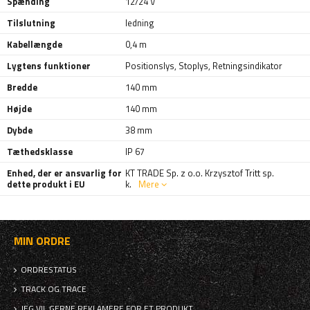
Spænding
12/24 V
Tilslutning
ledning
Kabellængde
0,4 m
Lygtens funktioner
Positionslys
,
Stoplys
,
Retningsindikator
Bredde
140 mm
Højde
140 mm
Dybde
38 mm
Tæthedsklasse
IP 67
Enhed, der er ansvarlig for
KT TRADE Sp. z o.o. Krzysztof Tritt sp.
dette produkt i EU
k.
Mere
MIN ORDRE
ORDRESTATUS
TRACK OG TRACE
JEG VIL GERNE REKLAMERE FOR ET PRODUKT