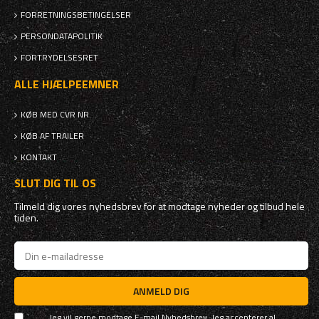
FORRETNINGSBETINGELSER
PERSONDATAPOLITIK
FORTRYDELSESRET
ALLE HJÆLPEEMNER
KØB MED CVR NR.
KØB AF TRAILER
KONTAKT
SLUT DIG TIL OS
Tilmeld dig vores nyhedsbrev for at modtage nyheder og tilbud hele
tiden.
ANMELD DIG
Jeg vil gerne modtage E-mail Nyhedsbrev. Jeg accepterer al