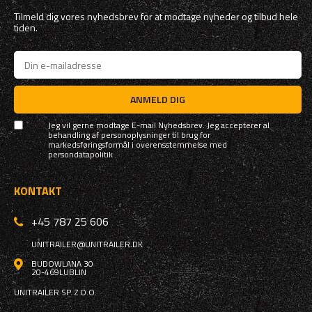
Tilmeld dig vores nyhedsbrev for at modtage nyheder og tilbud hele
tiden.
ANMELD DIG
Jeg vil gerne modtage E-mail Nyhedsbrev. Jeg accepterer al
behandling af personoplysninger til brug for
markedsføringsformål i overensstemmelse med
persondatapolitik
KONTAKT
+45 787 25 606
UNITRAILER@UNITRAILER.DK
BUDOWLANA 30
20-469
LUBLIN
UNITRAILER SP. Z O.O.