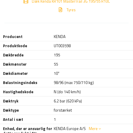
Dæk Kenda KR101 MasterTrail 3G 195/55 R10C
Tyres
Producent
KENDA
Produktkode
UT003598
Dækbredde
195
Dækmønster
55
Dækdiameter
10"
Belastningsindeks
98/96 (max 750/710 kg)
Hastighedskode
N (do 140 km/h)
Dæktryk
6.2 bar (620 kPa)
Dæktype
forstærket
Antal i sæt
1
Enhed, der er ansvarlig for
KENDA Europe A/S
Mere