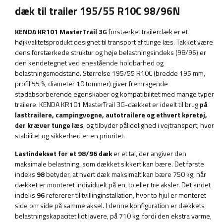
dæk til trailer 195/55 R10C 98/96N
KENDA KR101 MasterTrail 3G
forstærket trailerdæk er et
højkvalitetsprodukt designet til transport af tunge læs. Takket være
dens forstærkede struktur og høje belastningsindeks (98/96) er
den kendetegnet ved enestående holdbarhed og
belastningsmodstand. Størrelse 195/55 R10C (bredde 195 mm,
profil 55 %, diameter 10 tommer) giver fremragende
stødabsorberende egenskaber og kompatibilitet med mange typer
trailere. KENDA KR101 MasterTrail 3G-dækket er ideelt til brug
på
lasttrailere, campingvogne, autotrailere og ethvert køretøj,
der kræver tunge læs
, og tilbyder pålidelighed i vejtransport, hvor
stabilitet og sikkerhed er en prioritet.
Lastindekset for et 98/96 dæk
er et tal, der angiver den
maksimale belastning, som dækket sikkert kan bære. Det første
indeks
98
betyder, at hvert dæk maksimalt kan bære 750 kg, når
dækket er monteret individuelt på en, to eller tre aksler. Det andet
indeks
96
refererer til tvillinginstallation, hvor to hjul er monteret
side om side på samme aksel. I denne konfiguration er dækkets
belastningskapacitet lidt lavere, på 710 kg, fordi den ekstra varme,