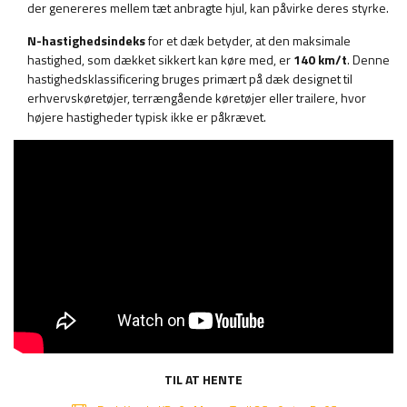
der genereres mellem tæt anbragte hjul, kan påvirke deres styrke.
N-hastighedsindeks
for et dæk betyder, at den maksimale
hastighed, som dækket sikkert kan køre med, er
140 km/t
. Denne
hastighedsklassificering bruges primært på dæk designet til
erhvervskøretøjer, terrængående køretøjer eller trailere, hvor
højere hastigheder typisk ikke er påkrævet.
TIL AT HENTE