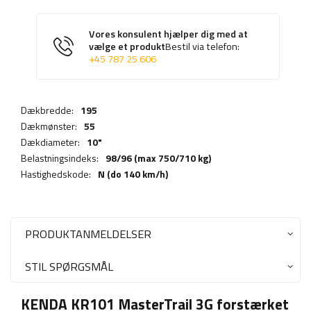
Vores konsulent hjælper dig med at
vælge et produkt
Bestil via telefon:
+45 787 25 606
Dækbredde:
195
Dækmønster:
55
Dækdiameter:
10"
Belastningsindeks:
98/96 (max 750/710 kg)
Hastighedskode:
N (do 140 km/h)
PRODUKTANMELDELSER
STIL SPØRGSMÅL
KENDA KR101 MasterTrail 3G forstærket