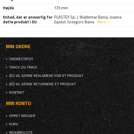
Højde
135 mm
Enhed, der er ansvarlig for
PLASTEX Sp. J. Waldemar Bania, Joanna
dette produkt i EU
Gąstoł, Grzegorz Bania
Mere
MIN ORDRE
ORDRESTATUS
TRACK OG TRACE
JEG VIL GERNE REKLAMERE FOR ET PRODUKT
JEG VIL GERNE RETURNERE ET PRODUKT
KONTAKT
MIN KONTO
OPRET BRUGER
KURV
INDKØBSLISTE