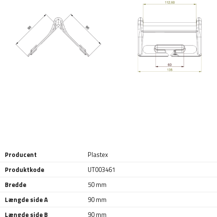
Producent
Plastex
Produktkode
UT003461
Bredde
50 mm
Længde side A
90 mm
Længde side B
90 mm