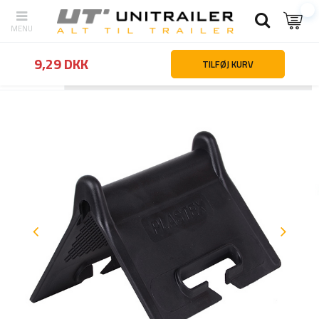
9,29 DKK
TILFØJ KURV
Tilbage
Hjemmeside
Lastsikring
Reservdele og tilbehør til surr