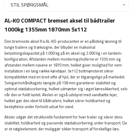
STIL SPØRGSMÅL
AL-KO COMPACT bremset aksel til bådtrailer
1000kg 1355mm 1870mm 5x112
Den bremsede aksel fra AL-KO-producenten er en pålidelig løsning til
tunge trailere og trækvogne, der tilbyder en maksimal
belastningskapacitet på 1.000 kg på én aksel og 2.000 kg i en tandem-
konfiguration. Afstanden mellem monteringshullerne er 1355 mm og
afstanden mellem navene er 1870 mm, hvilket giver mulighed for nem
installation i en lang række køretøjer. 5x112 boltmønsteret sikrer
kompatibilitet med en bred vifte af hjul, der er tilgængelige på markedet.
Svingarmshåndtagets længde på 158 mm garanterer stabilitet og
optimal stødabsorbering, hvilket udmønter sig i øget køresikkerhed, selv
når den er fuldt lastet. Akslen er også udstyret med vandtætte lejer,
hvilket gør den ideel til bådtrailere, hvilket sikrer holdbarhed og
beskyttelse under forhold udsat for vand.
Aksler udgør det strukturelle fundament for hver trailer og sikrer dens
stabilitet, holdbarhed og passende stødabsorbering under transport. De
er et nøgleelement, der muliggør sikker transport af forskellige læs.