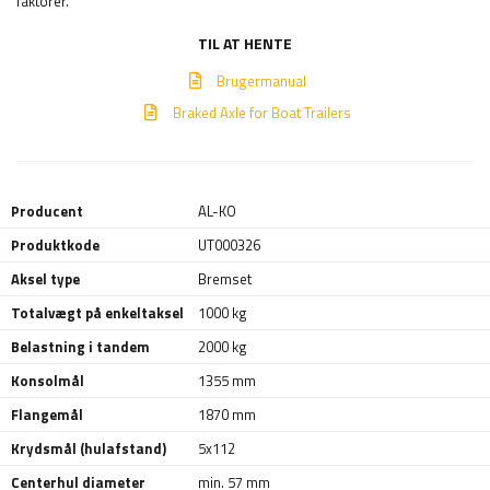
faktorer.
TIL AT HENTE
Brugermanual
Braked Axle for Boat Trailers
Producent
AL-KO
Produktkode
UT000326
Aksel type
Bremset
Totalvægt på enkeltaksel
1000 kg
Belastning i tandem
2000 kg
Konsolmål
1355 mm
Flangemål
1870 mm
Krydsmål (hulafstand)
5x112
Centerhul diameter
min. 57 mm