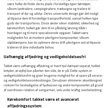
være hvilke de finder deres plads i forskellige typer køretøjer,
såsom lasttrailere, campingtrailere, trækvogne og trailere til
transport af dyr og udstyr. Deres universelle design gør det muligt
at tilpasse dem til forskellige transportforhold, uanset hvilken type
gods der transporteres. Disse aksler sikrer stabilitet, sikkerhed og
kørekomfort, hvilket gør dem til en pålidelig løsning både i
hverdagen og til mere specialiserede opgaver. Takket være
muligheden for at montere yderligere komponenter, såsom
støddæmpere, kan du optimere deres drift yderligere ved at tilpasse
traileren til dine individuelle behov.
Uafhængig affjedring og vedligeholdelsesfri
Takket være uafhængig affjedring er hvert hjul dæmpet separat, hvilket
betyder, at vejfejl kun påvirker den side, de er på. Dette system er
vedligeholdelsesfrit og giver brugerne mulighed for at spare på service-
og vedligeholdelsesomkostninger. Derudover eliminerer akseldesignet
risikoen for beskadigelse af hjulkassen og andre komponenter på grund
af overdreven rotation af svingarmen, selv under kraftig overbelastning.
Kørekomfort takket være et avanceret
affjedringssystem