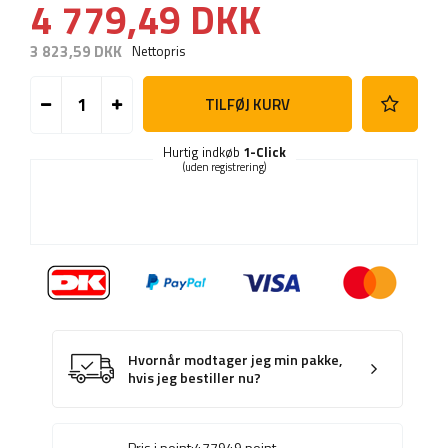
4 779,49 DKK
3 823,59 DKK
Nettopris
TILFØJ KURV
Hurtig indkøb
1-Click
(uden registrering)
Hvornår modtager jeg min pakke,
hvis jeg bestiller nu?
Pris i point:
477949
point