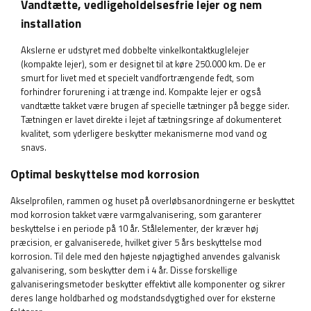
Vandtætte, vedligeholdelsesfrie lejer og nem
installation
Akslerne er udstyret med dobbelte vinkelkontaktkuglelejer
(kompakte lejer), som er designet til at køre 250.000 km. De er
smurt for livet med et specielt vandfortrængende fedt, som
forhindrer forurening i at trænge ind. Kompakte lejer er også
vandtætte takket være brugen af ​​specielle tætninger på begge sider.
Tætningen er lavet direkte i lejet af tætningsringe af dokumenteret
kvalitet, som yderligere beskytter mekanismerne mod vand og
snavs.
Optimal beskyttelse mod korrosion
Akselprofilen, rammen og huset på overløbsanordningerne er beskyttet
mod korrosion takket være varmgalvanisering, som garanterer
beskyttelse i en periode på 10 år. Stålelementer, der kræver høj
præcision, er galvaniserede, hvilket giver 5 års beskyttelse mod
korrosion. Til dele med den højeste nøjagtighed anvendes galvanisk
galvanisering, som beskytter dem i 4 år. Disse forskellige
galvaniseringsmetoder beskytter effektivt alle komponenter og sikrer
deres lange holdbarhed og modstandsdygtighed over for eksterne