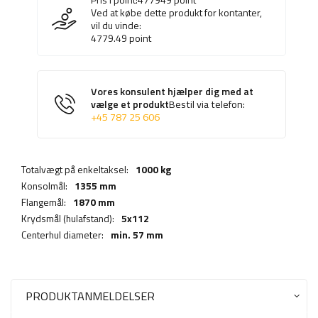
Ved at købe dette produkt for kontanter,
vil du vinde:
4779.49
point
Vores konsulent hjælper dig med at
vælge et produkt
Bestil via telefon:
+45 787 25 606
Totalvægt på enkeltaksel:
1000 kg
Konsolmål:
1355 mm
Flangemål:
1870 mm
Krydsmål (hulafstand):
5x112
Centerhul diameter:
min. 57 mm
PRODUKTANMELDELSER