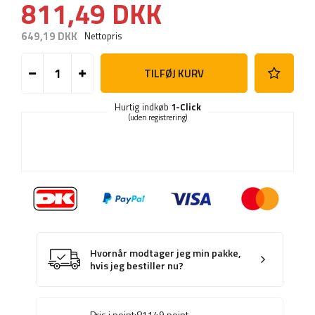
811,49 DKK
649,19 DKK
Nettopris
TILFØJ KURV
Hurtig indkøb
1-Click
(uden registrering)
Hvornår modtager jeg min pakke,
hvis jeg bestiller nu?
Pris i point:
81149
point