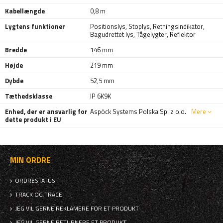
Kabellængde
0,8 m
Lygtens funktioner
Positionslys
,
Stoplys
,
Retningsindikator
,
Bagudrettet lys
,
Tågelygter
,
Reflektor
Bredde
146 mm
Højde
219 mm
Dybde
52,5 mm
Tæthedsklasse
IP 6K9K
Enhed, der er ansvarlig for
Aspöck Systems Polska Sp. z o.o.
Mere
dette produkt i EU
MIN ORDRE
ORDRESTATUS
TRACK OG TRACE
JEG VIL GERNE REKLAMERE FOR ET PRODUKT
JEG VIL GERNE RETURNERE ET PRODUKT