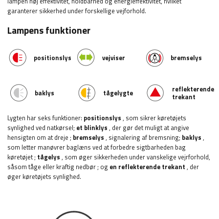
lampen høj effektivitet, holdbarhed og energieffektivitet, hvilket
garanterer sikkerhed under forskellige vejforhold.
Lampens funktioner
positionslys
vejviser
bremselys
reflekterende
baklys
tågelygte
trekant
Lygten har seks funktioner:
positionslys
, som sikrer køretøjets
synlighed ved natkørsel;
et blinklys
, der gør det muligt at angive
hensigten om at dreje
;
bremselys
, signalering af bremsning;
baklys
,
som letter manøvrer baglæns ved at forbedre sigtbarheden bag
køretøjet
;
tågelys
, som øger sikkerheden under vanskelige vejrforhold,
såsom tåge eller kraftig nedbør
; og
en reflekterende trekant
, der
øger køretøjets synlighed.