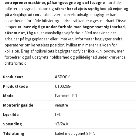
entreprenørmaskiner, påhængsvogne og sættevogne
, fordi de
udfører en signalfunktion og
sikrer køretøjets synlighed på vejen og
på arbejdspladsen
. Takket være korrekt udvalgte baglygter kan
sikkerheden for både bilister og andre trafikanter øges markant. Disse
lamper
er især vigtige under forhold med begrænset sigtbarhed,
såsom nat, tåge
eller vanskelige vejrforhold. Ved maskiner, der
arbejder på byggepladser eller i marken, informerer baglygter andre
operatører om køretøjets position, hvilket minimerer risikoen for
kollision. Brug af højkvalitets baglygter opfylder ikke kun lovkrav, men
forbedrer også udstyrets holdbarhed og pålidelighed under krævende
driftsforhold.
Producent
ASPÖCK
Produktkode
UT002984
Model
Earpoint LED
Monteringsside
venstre
Lyskilde
LED
Spænding
12/24 V
Tilslutning
kabel med byonet 8 PIN