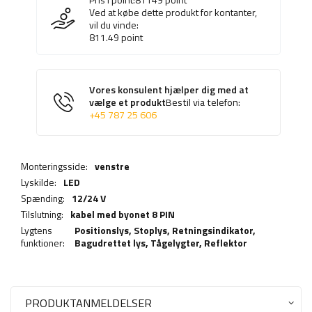
Ved at købe dette produkt for kontanter,
vil du vinde:
811.49
point
Vores konsulent hjælper dig med at
vælge et produkt
Bestil via telefon:
+45 787 25 606
Monteringsside:
venstre
Lyskilde:
LED
Spænding:
12/24 V
Tilslutning:
kabel med byonet 8 PIN
Lygtens
Positionslys,
Stoplys
,
Retningsindikator
,
funktioner:
Bagudrettet lys
,
Tågelygter
,
Reflektor
PRODUKTANMELDELSER