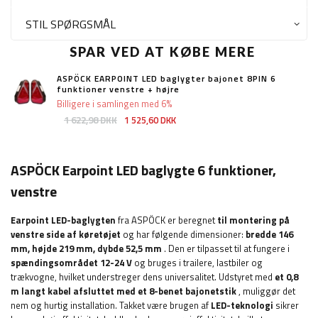
STIL SPØRGSMÅL
SPAR VED AT KØBE MERE
ASPÖCK EARPOINT LED baglygter bajonet 8PIN 6
funktioner venstre + højre
Billigere i samlingen med 6%
1 622,98 DKK
1 525,60 DKK
ASPÖCK Earpoint
LED baglygte 6 funktioner,
venstre
Earpoint LED-baglygten
fra ASPÖCK er beregnet
til montering på
venstre side af køretøjet
og har følgende dimensioner:
bredde
146
mm, højde 219 mm, dybde 52,5 mm
. Den er tilpasset til at fungere i
spændingsområdet 12-24 V
og bruges i trailere, lastbiler og
trækvogne, hvilket understreger dens universalitet. Udstyret med
et 0,8
m langt kabel afsluttet med et 8-benet bajonetstik
, muliggør det
nem og hurtig installation. Takket være brugen af
​​LED-teknologi
sikrer