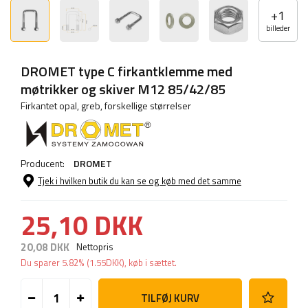
+
1
billeder
DROMET type C firkantklemme med
møtrikker og skiver M12 85/42/85
Firkantet opal, greb, forskellige størrelser
Producent:
DROMET
Tjek i hvilken butik du kan se og køb med det samme
25,10 DKK
20,08 DKK
Nettopris
Du sparer
5.82%
(
1.55
DKK
), køb i sættet.
TILFØJ KURV