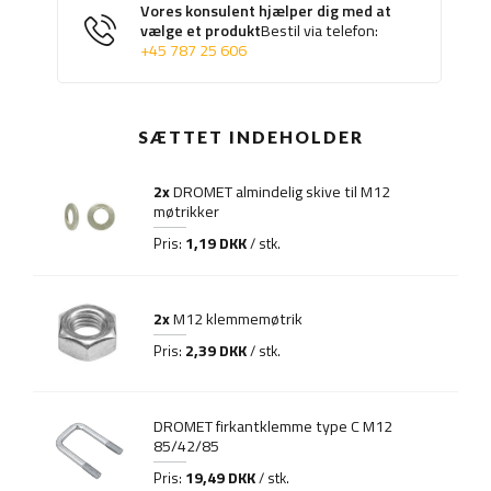
Vores konsulent hjælper dig med at
vælge et produkt
Bestil via telefon:
+45 787 25 606
SÆTTET INDEHOLDER
2x
DROMET almindelig skive til M12
møtrikker
1,19 DKK
Pris:
/ stk.
2x
M12 klemmemøtrik
2,39 DKK
Pris:
/ stk.
DROMET firkantklemme type C M12
85/42/85
19,49 DKK
Pris:
/ stk.