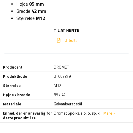
Højde
85 mm
Bredde
42 mm
Størrelse
M12
TIL AT HENTE
U-bolts
Producent
DROMET
Produktkode
UT002879
Størrelse
M12
Højde x bredde
85 x 42
Materiale
Galvaniseret stål
Enhed, der er ansvarlig for
Dromet Spółka z o. o. sp. k.
Mere
dette produkt i EU