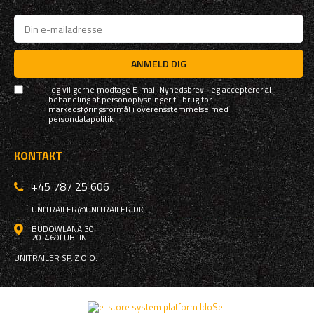
ANMELD DIG
Jeg vil gerne modtage E-mail Nyhedsbrev. Jeg accepterer al
behandling af personoplysninger til brug for
markedsføringsformål i overensstemmelse med
persondatapolitik
KONTAKT
+45 787 25 606
UNITRAILER@UNITRAILER.DK
BUDOWLANA 30
20-469
LUBLIN
UNITRAILER SP. Z O.O.