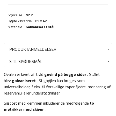
Størrelse:
M12
Højde x bredde:
85 x 42
Materiale:
Galvaniseret stål
PRODUKTANMELDELSER
STIL SPØRGSMÅL
Ovalen er lavet af tråd
gevind på begge sider
. Stålet
blev
galvaniseret
. Stigbøjlen kan bruges som
universalholder, f.eks. til forskellige typer fjedre, montering af
reservehjul eller understøtninger.
Sættet med klemmen inkluderer de medfølgende
to
møtrikker med skiver
.