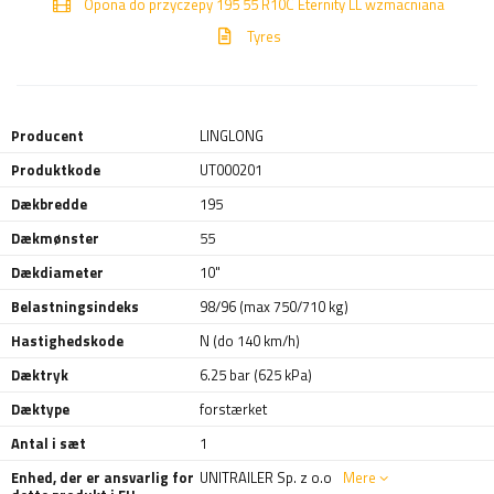
Opona do przyczepy 195 55 R10C Eternity LL wzmacniana
Tyres
Producent
LINGLONG
Produktkode
UT000201
Dækbredde
195
Dækmønster
55
Dækdiameter
10"
Belastningsindeks
98/96 (max 750/710 kg)
Hastighedskode
N (do 140 km/h)
Dæktryk
6.25 bar (625 kPa)
Dæktype
forstærket
Antal i sæt
1
Enhed, der er ansvarlig for
UNITRAILER Sp. z o.o
Mere