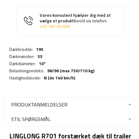
Vores konsulent hjælper dig med at
vælge et produkt
Bestil via telefon:
+45 787 25 606
Dækbredde:
195
Dækmønster:
55
Dækdiameter:
10"
Belastningsindeks:
98/96 (max 750/710 kg)
Hastighedskode:
N (do 140 km/h)
PRODUKTANMELDELSER
STIL SPØRGSMÅL
LINGLONG R701 forstærket dæk til trailer