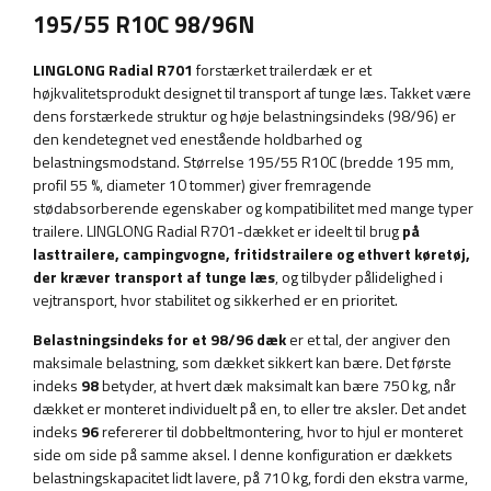
195/55 R10C 98/96N
LINGLONG Radial R701
forstærket trailerdæk er et
højkvalitetsprodukt designet til transport af tunge læs. Takket være
dens forstærkede struktur og høje belastningsindeks (98/96) er
den kendetegnet ved enestående holdbarhed og
belastningsmodstand. Størrelse 195/55 R10C (bredde 195 mm,
profil 55 %, diameter 10 tommer) giver fremragende
stødabsorberende egenskaber og kompatibilitet med mange typer
trailere. LINGLONG Radial R701-dækket er ideelt til brug
på
lasttrailere, campingvogne, fritidstrailere og ethvert køretøj,
der kræver transport af tunge læs
, og tilbyder pålidelighed i
vejtransport, hvor stabilitet og sikkerhed er en prioritet.
Belastningsindeks for et 98/96 dæk
er et tal, der angiver den
maksimale belastning, som dækket sikkert kan bære. Det første
indeks
98
betyder, at hvert dæk maksimalt kan bære 750 kg, når
dækket er monteret individuelt på en, to eller tre aksler. Det andet
indeks
96
refererer til dobbeltmontering, hvor to hjul er monteret
side om side på samme aksel. I denne konfiguration er dækkets
belastningskapacitet lidt lavere, på 710 kg, fordi den ekstra varme,