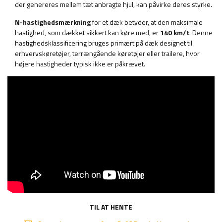
der genereres mellem tæt anbragte hjul, kan påvirke deres styrke.
N-hastighedsmærkning
for et dæk betyder, at den maksimale
hastighed, som dækket sikkert kan køre med, er
140 km/t
. Denne
hastighedsklassificering bruges primært på dæk designet til
erhvervskøretøjer, terrængående køretøjer eller trailere, hvor
højere hastigheder typisk ikke er påkrævet.
TIL AT HENTE