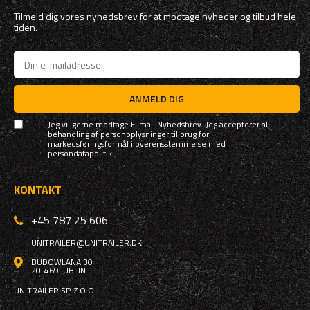
Tilmeld dig vores nyhedsbrev for at modtage nyheder og tilbud hele
tiden.
ANMELD DIG
Jeg vil gerne modtage E-mail Nyhedsbrev. Jeg accepterer al
behandling af personoplysninger til brug for
markedsføringsformål i overensstemmelse med
persondatapolitik
KONTAKT
+45 787 25 606
UNITRAILER@UNITRAILER.DK
BUDOWLANA 30
20-469
LUBLIN
UNITRAILER SP. Z O.O.