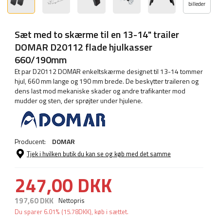
billeder
Sæt med to skærme til en 13-14" trailer
DOMAR D20112 flade hjulkasser
660/190mm
Et par D20112 DOMAR enkeltskærme designet til 13-14 tommer
hjul, 660 mm lange og 190 mm brede. De beskytter traileren og
dens last mod mekaniske skader og andre trafikanter mod
mudder og sten, der sprøjter under hjulene.
Producent:
DOMAR
Tjek i hvilken butik du kan se og køb med det samme
247,00 DKK
197,60 DKK
Nettopris
Du sparer
6.01%
(
15.78
DKK
), køb i sættet.