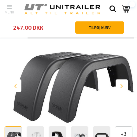
247,00 DKK
TILFØJ KURV
Tilbage
Hjemmeside
Hjul fælge dæk
Stænkskærme og stænklap
+
3