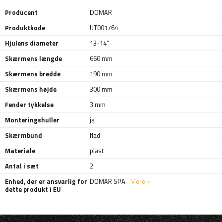
Producent
DOMAR
Produktkode
UT001764
Hjulens diameter
13-14"
Skærmens længde
660 mm
Skærmens bredde
190 mm
Skærmens højde
300 mm
Fender tykkelse
3 mm
Monteringshuller
ja
Skærmbund
flad
Materiale
plast
Antal i sæt
2
Enhed, der er ansvarlig for
DOMAR SPA
Mere
dette produkt i EU