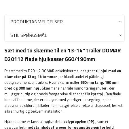
PRODUKTANMELDELSER
STIL SPØRGSMÅL
Sæt med to skærme til en 13-14" trailer DOMAR
D20112 flade hjulkasser 660/190mm
Et sæt med to D20112 DOMAR enkeltskærme, designet
til hjul med en
diameter på 13 og 14 tommer
, er blandt andet et pålideligt
udstyrselement. biltrailere. Hver skærm måler
660 mm lang, 190 mm
bred og 300 mm høj
. Skærmene har fabriksmonteringshuller
, der
muliggør hurtig og præcis fastgørelse til et specifikt køretøj
. Den flade
bund af fenderne, der er udstyret med yderligere prægninger, der
afstivner strukturen, tillader nem fastgørelse direkte til chassiset, hvilket
sikrer hurtig og bekvem installation.
Hjulkasserne er lavet af højkvalitets
polypropylen (PP)
, som er
usædvanligt
modstandsdygtig over for ugunstige vejrforhold
,