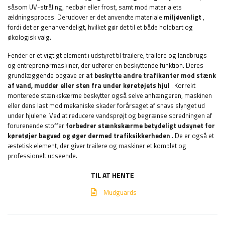
såsom UV-stråling, nedbør eller frost, samt mod materialets
ældningsproces. Derudover er det anvendte materiale
miljøvenligt
,
fordi det er genanvendeligt, hvilket gør det til et både holdbart og
økologisk valg.
Fender er et vigtigt element i udstyret til trailere, trailere og landbrugs-
og entreprenørmaskiner, der udfører en beskyttende funktion. Deres
grundlæggende opgave er
at beskytte andre trafikanter mod stænk
af vand, mudder eller sten fra under køretøjets hjul
. Korrekt
monterede stænkskærme beskytter også selve anhængeren, maskinen
eller dens last mod mekaniske skader forårsaget af snavs slynget ud
under hjulene. Ved at reducere vandsprøjt og begrænse spredningen af ​​
forurenende stoffer
forbedrer stænkskærme betydeligt udsynet for
køretøjer bagved og øger dermed trafiksikkerheden
. De er også et
æstetisk element, der giver trailere og maskiner et komplet og
professionelt udseende.
TIL AT HENTE
Mudguards