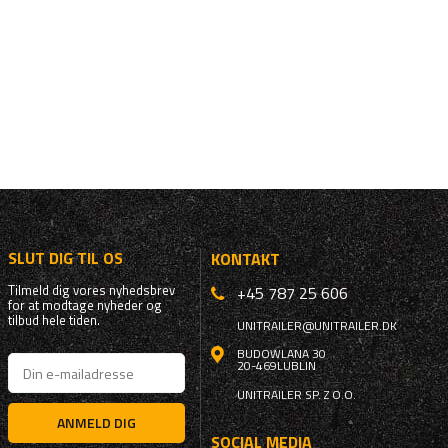
SLUT DIG TIL OS
KONTAKT
Tilmeld dig vores nyhedsbrev
+45 787 25 606
for at modtage nyheder og
tilbud hele tiden.
UNITRAILER@UNITRAILER.DK
BUDOWLANA 30
20-469
LUBLIN
UNITRAILER SP. Z O.O.
ANMELD DIG
SOCIAL MEDIA