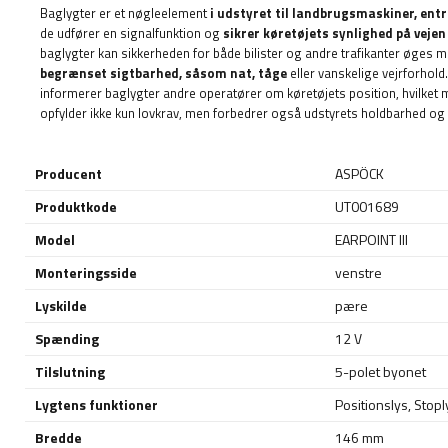
Baglygter er et nøgleelement
i udstyret til landbrugsmaskiner, e
de udfører en signalfunktion og
sikrer køretøjets synlighed på veje
baglygter kan sikkerheden for både bilister og andre trafikanter øges 
begrænset sigtbarhed, såsom nat, tåge
eller vanskelige vejrforhold
informerer baglygter andre operatører om køretøjets position, hvilket mi
opfylder ikke kun lovkrav, men forbedrer også udstyrets holdbarhed og 
Producent
ASPÖCK
Produktkode
UT001689
Model
EARPOINT III
Monteringsside
venstre
Lyskilde
pære
Spænding
12 V
Tilslutning
5-polet byonet
Lygtens funktioner
Positionslys
,
Stopl
Bredde
146 mm