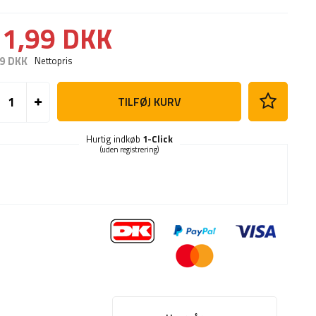
1,99 DKK
9 DKK
Nettopris
TILFØJ KURV
Hurtig indkøb
1-Click
(uden registrering)