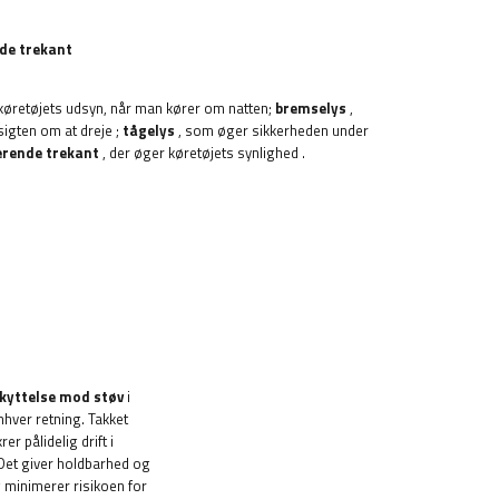
de trekant
køretøjets udsyn, når man kører om natten;
bremselys
,
sigten om at dreje
;
tågelys
, som øger sikkerheden under
erende trekant
, der øger køretøjets synlighed
.
skyttelse mod støv
i
nhver retning. Takket
r pålidelig drift i
Det giver holdbarhed og
 minimerer risikoen for