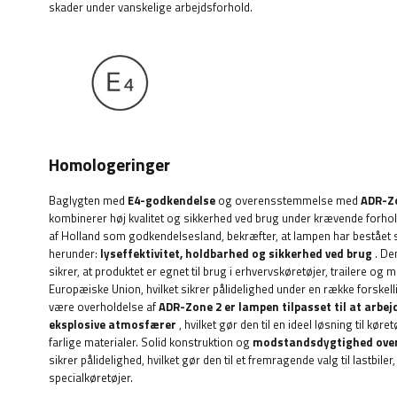
skader under vanskelige arbejdsforhold.
Homologeringer
Baglygten med
E4-godkendelse
og overensstemmelse med
ADR-Z
kombinerer høj kvalitet og sikkerhed ved brug under krævende forho
af Holland som godkendelsesland, bekræfter, at lampen har bestået s
herunder:
lyseffektivitet, holdbarhed og sikkerhed ved brug
. De
sikrer, at produktet er egnet til brug i erhvervskøretøjer, trailere og 
Europæiske Union, hvilket sikrer pålidelighed under en række forskelli
være overholdelse af
ADR-Zone 2
er lampen tilpasset til at arbej
eksplosive atmosfærer
, hvilket gør den til en ideel løsning til køre
farlige materialer. Solid konstruktion og
modstandsdygtighed over 
sikrer pålidelighed, hvilket gør den til et fremragende valg til lastbiler,
specialkøretøjer.