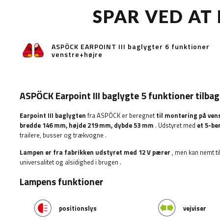
SPAR VED AT
ASPÖCK EARPOINT III baglygter 6 funktioner
venstre+højre
ASPÖCK Earpoint III baglygte 5 funktioner tilba
Earpoint III baglygten
fra ASPÖCK er beregnet
til montering på vens
bredde
146 mm, højde 219 mm, dybde 53 mm
. Udstyret med
et 5-be
trailere, busser og trækvogne
.
Lampen er fra fabrikken udstyret med 12 V pærer
, men kan nemt ti
universalitet og alsidighed i brugen
.
Lampens funktioner
positionslys
vejviser