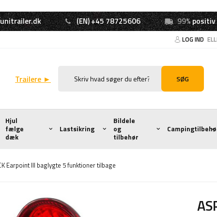
unitrailer.dk
(EN) +45 78725606
99%
positiv
LOG IND
EL
Trailere ►
SØG
Hjul
Bildele
fælge
Lastsikring
og
Campingtilbehø
dæk
tilbehør
 Earpoint III baglygte 5 funktioner tilbage
ASP