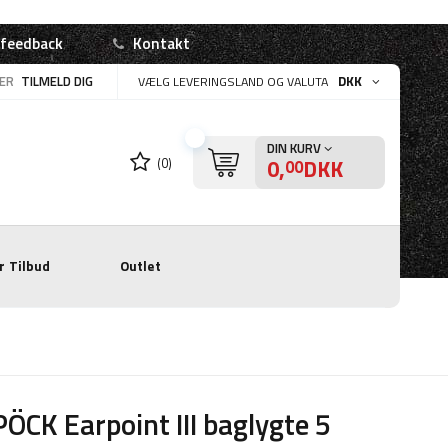
 feedback
Kontakt
LER
TILMELD DIG
DKK
VÆLG LEVERINGSLAND OG VALUTA
DIN KURV
0,
DKK
(0)
00
r
Tilbud
Outlet
ÖCK Earpoint III baglygte 5