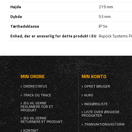
Højde
219 mm
Dybde
53 mm
Tæthedsklasse
IP 54
Enhed, der er ansvarlig for dette produkt i EU
Aspöck Systems Pol
MIN ORDRE
MIN KONTO
ORDRESTATUS
OPRET BRUGER
TRACK OG TRACE
KURV
JEG VIL GERNE
INDKØBSLISTE
REKLAMERE FOR ET
PRODUKT
LISTE OVER ØNSKEDE
PRODUKTER
JEG VIL GERNE
RETURNERE ET PRODUKT
TRANSAKTIONSHISTORIK
KONTAKT