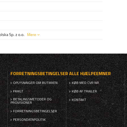
ska Sp. z o.o.
Mere
FORRETNINGSBETINGELSER
ALLE HJÆLPEEMNER
OPLYSNINGER OM BUTIKKEN
KØB MED CVR NR.
FRAGT
KØB AF TRAILER
BETALINGSMETODER OG
KONTAKT
PROVISIONER
FORRETNINGSBETINGELSER
PERSONDATAPOLITIK