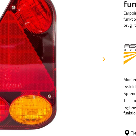
fun
Earpoi
funktio
brug i 
Monter
Lyskild
Spænd
Tilslutn
Lygten
funktio
Tj