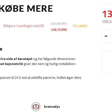
 KØBE MERE
13
105,5
263,98 DKK
Billigere i samlingen med 6%
Se sættet
248,10 DKK
ge
tre side af køretøjet
og har følgende dimensioner:
net bajonetstik
giver den nem og hurtig installation
i
lpasses til 24 V ved at udskifte pærerne, hvilket øger dens
bremselys