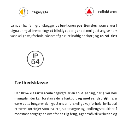
reflekteren
tågelygte
Lampen har fem grundlæggende funktioner:
positionslys
, som sikrer 
signalering af bremsning;
et blinklys
, der gør det muligt at angive hen
vanskelige vejrforhold, såsom tåge eller kraftig nedbør
; og
en reflekt
Tæthedsklasse
Den
IP54-klassificerede
baglygte er en solid løsning, der
giver be
mængder, der kan forstyrre dens funktion,
og mod vandsprøjt
fra e
være dette fungerer den godt under forskellige vejrforhold, hvilket sikre
erhvervskøretøjer som trailere, sættevogne og landbrugsmaskiner. 
modstandsdygtighed over for daglig brug, øger trafiksikkerheden og