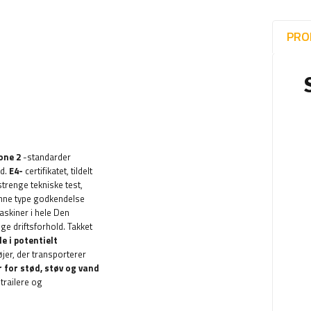
PRO
one 2
-standarder
ld.
E4-
certifikatet, tildelt
trenge tekniske test,
nne type godkendelse
maskiner i hele Den
ge driftsforhold. Takket
de i potentielt
tøjer, der transporterer
for stød, støv og vand
 trailere og