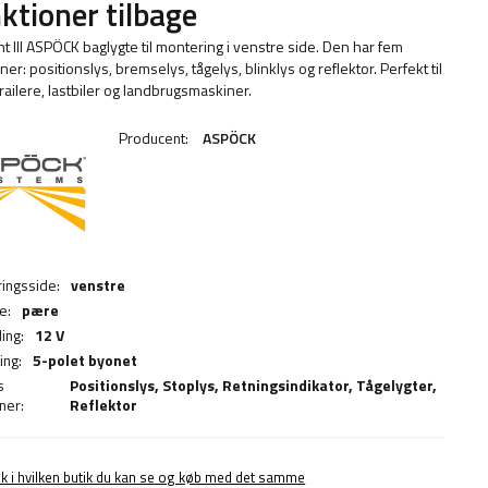
ktioner tilbage
nt III ASPÖCK baglygte til montering i venstre side. Den har fem
ner: positionslys, bremselys, tågelys, blinklys og reflektor. Perfekt til
trailere, lastbiler og landbrugsmaskiner.
Producent:
ASPÖCK
ingsside:
venstre
e:
pære
ing:
12 V
ing:
5-polet byonet
s
Positionslys,
Stoplys
,
Retningsindikator
,
Tågelygter
,
ner:
Reflektor
ek i hvilken butik du kan se og køb med det samme