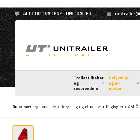
ALT FOR TRAILERE - UNITRAILER
unitrailer@
Trailertilbehør
Belysning
og
og el-
reservedele
udstyr
Du er her:
Hjemmeside
Belysning og el-udstyr
Baglygter
ASPÖCK