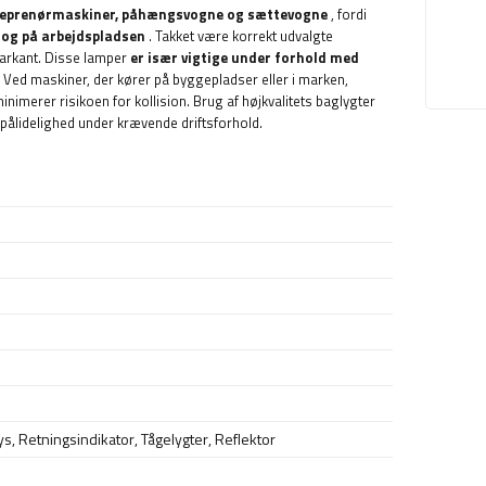
ntreprenørmaskiner, påhængsvogne og sættevogne
, fordi
n og på arbejdspladsen
. Takket være korrekt udvalgte
markant. Disse lamper
er især vigtige under forhold med
. Ved maskiner, der kører på byggepladser eller i marken,
nimerer risikoen for kollision. Brug af højkvalitets baglygter
pålidelighed under krævende driftsforhold.
ys
,
Retningsindikator
,
Tågelygter
,
Reflektor