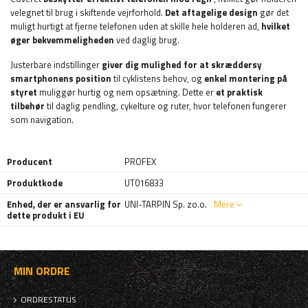
velegnet til brug i skiftende vejrforhold.
Det aftagelige design
gør det
muligt hurtigt at fjerne telefonen uden at skille hele holderen ad,
hvilket
øger bekvemmeligheden
ved daglig brug.
Justerbare indstillinger
giver dig mulighed for at skræddersy
smartphonens position
til cyklistens behov, og
enkel montering på
styret
muliggør hurtig og nem opsætning. Dette er
et praktisk
tilbehør
til daglig pendling, cykelture og ruter, hvor telefonen fungerer
som navigation.
Producent
PROFEX
Produktkode
UT016833
Enhed, der er ansvarlig for
UNI-TARPIN Sp. zo.o.
Mere
dette produkt i EU
MIN ORDRE
ORDRESTATUS