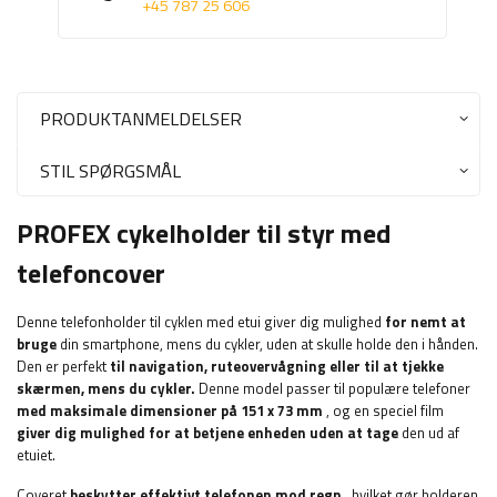
+45 787 25 606
PRODUKTANMELDELSER
STIL SPØRGSMÅL
PROFEX cykelholder til styr med
telefoncover
Denne telefonholder til cyklen med etui giver dig mulighed
for nemt at
bruge
din smartphone, mens du cykler, uden at skulle holde den i hånden.
Den er perfekt
til navigation, ruteovervågning eller til at tjekke
skærmen, mens du cykler.
Denne model passer til populære telefoner
med maksimale dimensioner på 151 x 73 mm
, og en speciel film
giver dig mulighed for at betjene enheden uden at tage
den ud af
etuiet.
Coveret
beskytter effektivt telefonen mod regn
, hvilket gør holderen