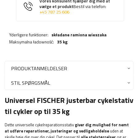
Vores konsulent hjælper dig med at
vælge et produkt
Bestil via telefon:
+45 787 25 606
Yderligere funktioner:
składane ramiona wieszaka
Maksymalna ładowność:
35 kg
PRODUKTANMELDELSER
STIL SPØRGSMÅL
Universel FISCHER justerbar cykelstativ
til cykler op til 35 kg
Dette universelle cykelreparationsstativ
giver dig mulighed for nemt
at udføre reparationer, justeringer og vedligeholdelse
uden at
skulle bøje dig over din cykel. Det passer til
alle stelstørrelser
og er