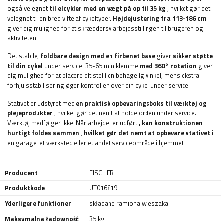
også velegnet
til elcykler med en vægt på op til 35 kg
, hvilket gør det
velegnet til en bred vifte af cykeltyper.
Højdejustering fra 113-186 cm
giver dig mulighed for at skræddersy arbejdsstillingen til brugeren og
aktiviteten.
Det stabile,
foldbare design med en firbenet base
giver
sikker støtte
til din cykel
under service. 35-65 mm klemme
med 360° rotation
giver
dig mulighed for at placere dit stel i en behagelig vinkel, mens ekstra
forhjulsstabilisering øger kontrollen over din cykel under service.
Stativet er udstyret med
en praktisk opbevaringsboks til værktøj og
plejeprodukter
, hvilket gør det nemt at holde orden under service.
Værktøj medfølger ikke. Når arbejdet er udført
, kan konstruktionen
hurtigt foldes sammen
,
hvilket gør det nemt at opbevare stativet
i
en garage, et værksted eller et andet serviceområde i hjemmet.
Producent
FISCHER
Produktkode
UT016819
Yderligere funktioner
składane ramiona wieszaka
Maksymalna ładowność
35 kg