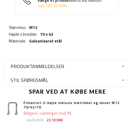
vælge et produkt
Bestil via telefon:
+45 787 25 606
Størrelse:
M12
Højde x bredde:
70 x 42
Materiale:
Galvaniseret stål
PRODUKTANMELDELSER
STIL SPØRGSMÅL
SPAR VED AT KØBE MERE
Firkantet U-bøjle inklusiv møtrikker og skiver M12
70/42/70
Billigere i samlingen med 5%
24,55 DKK
23,10 DKK