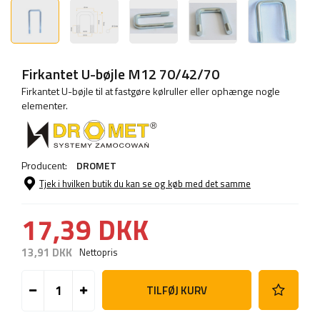
Firkantet U-bøjle M12 70/42/70
Firkantet U-bøjle til at fastgøre kølruller eller ophænge nogle
elementer.
Producent:
DROMET
Tjek i hvilken butik du kan se og køb med det samme
17,39 DKK
13,91 DKK
Nettopris
TILFØJ KURV