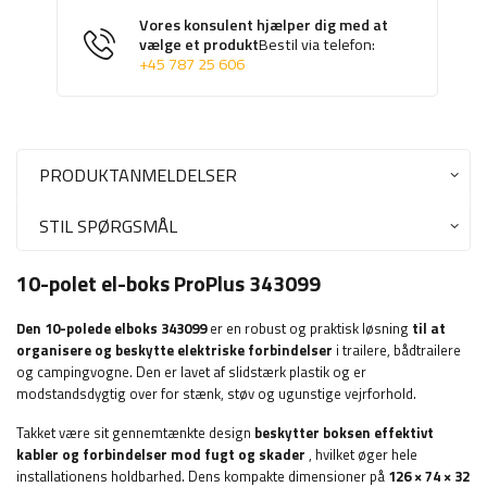
Vores konsulent hjælper dig med at
vælge et produkt
Bestil via telefon:
+45 787 25 606
PRODUKTANMELDELSER
STIL SPØRGSMÅL
10-polet el-boks ProPlus 343099
Den 10-polede elboks 343099
er en robust og praktisk løsning
til at
organisere og beskytte elektriske forbindelser
i trailere, bådtrailere
og campingvogne. Den er lavet af slidstærk plastik og er
modstandsdygtig over for stænk, støv og ugunstige vejrforhold.
Takket være sit gennemtænkte design
beskytter boksen effektivt
kabler og forbindelser mod fugt og skader
, hvilket øger hele
installationens holdbarhed. Dens kompakte dimensioner på
126 × 74 × 32