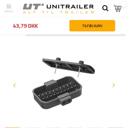
43,79 DKK
TILFØJ KURV
Tilbage
Hjemmeside
Campingtilbehør
Elektricitet og strømforsy