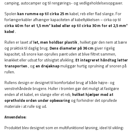
camping, autocamper og til rengørings- og vedligeholdelsesopgaver.
Spolen
kan rumme op til cirka 25 m
kabel, reb eller flad slange. For
forlængerkabler afhænger kapaciteten af ​​kabeltykkelsen – cirka op til
cirka 40 m for et 1,5 mm² kabel eller op til cirka 30 m for et 2,5 mm²
kabel
.
Rullen er lavet af
let, men holdbar plastik
, hvilket gør den nem at bære
og praktisk til daglig brug.
Dens diameter på 36 cm
giver rigelig
kapacitet, så snore kan oprulles pænt uden at blive filtret sammen,
knækket eller udsat for utilsigtet afvikling.
Et integreret håndtag letter
transporten
, og
en drejeknap
muliggør hurtig oprulning af snoren på
rullen.
Rullens design er designet til komfortabel brug af både højre- og
venstrehåndede brugere. Huller i tromlen gør det muligt at fastgøre
enden af ​​et kabel, en slange eller et reb,
hvilket hjælper med at
opretholde orden under opbevaring
og forhindrer det oprullede
materiale i at rulle sig ud.
Anvendelse:
Produktet blev designet som en multifunktionel løsning, ideel til vikling: