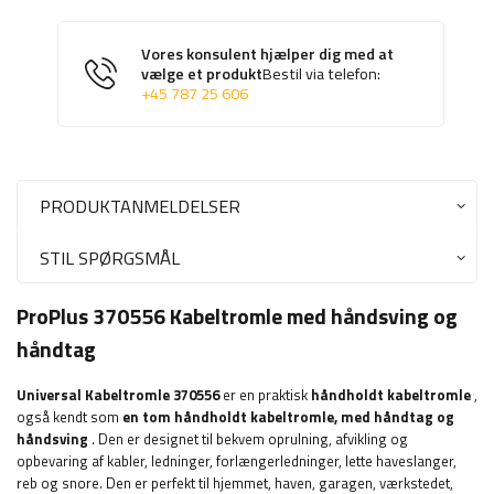
Vores konsulent hjælper dig med at
vælge et produkt
Bestil via telefon:
+45 787 25 606
PRODUKTANMELDELSER
STIL SPØRGSMÅL
ProPlus 370556 Kabeltromle med håndsving og
håndtag
Universal Kabeltromle 370556
er en praktisk
håndholdt kabeltromle
,
også kendt som
en tom håndholdt kabeltromle, med håndtag og
håndsving
. Den er designet til bekvem oprulning, afvikling og
opbevaring af kabler, ledninger, forlængerledninger, lette haveslanger,
reb og snore. Den er perfekt til hjemmet, haven, garagen, værkstedet,