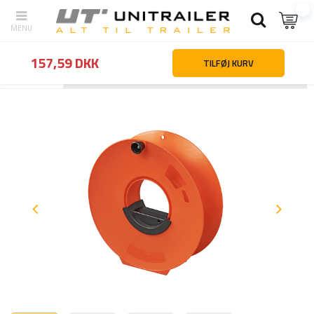
157,59 DKK
TILFØJ KURV
Tilbage
Hjemmeside
Campingtilbehør
Elektricitet og strømforsy