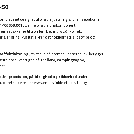
0x50
komplet sæt designet til præcis justering af bremsebakker i
T 405859.001
. Denne præcisionskomponent i
bremsebakkerne til tromlen. Det muliggør korrekt
ialer af høj kvalitet sikrer det holdbarhed, slidstyrke og
effektivitet
og jævnt slid på bremseklodserne, hvilket øger
Dette produkt bruges på
trailere, campingvogne,
ser.
ætter
præcision, pålidelighed og sikkerhed
under
at opretholde bremsesystemets fulde effektivitet og