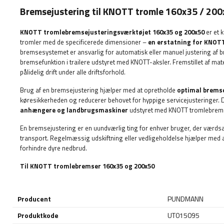
Bremsejustering til KNOTT tromle 160x35 / 20
KNOTT tromlebremsejusteringsværktøjet 160x35 og 200x50
er et 
tromler med de specificerede dimensioner –
en erstatning for KNOT
bremsesystemet er ansvarlig for automatisk eller manuel justering af 
bremsefunktion i trailere udstyret med KNOTT-aksler. Fremstillet af mater
pålidelig drift under alle driftsforhold.
Brug af en bremsejustering hjælper med at opretholde
optimal bremse
køresikkerheden og reducerer behovet for hyppige servicejusteringer. 
anhængere og landbrugsmaskiner
udstyret med KNOTT tromlebrem
En bremsejustering er en uundværlig ting for enhver bruger, der værds
transport. Regelmæssig udskiftning eller vedligeholdelse hjælper med 
forhindre dyre nedbrud.
Til KNOTT tromlebremser 160x35 og 200x50
Producent
PUNDMANN
Produktkode
UT015095