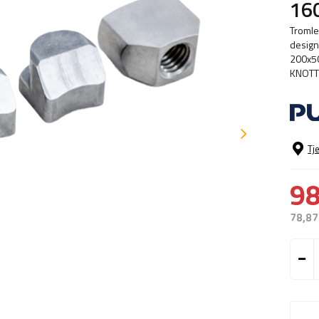
16
Tromle
design
200x50
KNOTT 
Tj
98
78,87