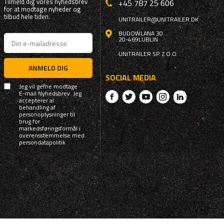
Tilmeld dig vores nyhedsbrev
+45 787 25 606
for at modtage nyheder og
tilbud hele tiden.
UNITRAILER@UNITRAILER.DK
BUDOWLANA 30
20-469
LUBLIN
UNITRAILER SP. Z O.O.
ANMELD DIG
SOCIAL MEDIA
Jeg vil gerne modtage
E-mail Nyhedsbrev. Jeg
accepterer al
behandling af
personoplysninger til
brug for
markedsføringsformål i
overensstemmelse med
persondatapolitik