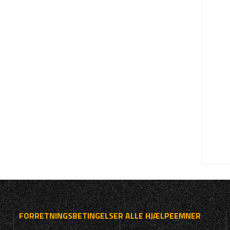
FORRETNINGSBETINGELSER
ALLE HJÆLPEEMNER