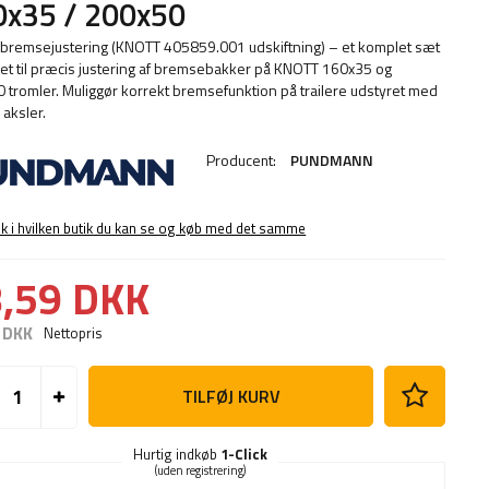
0x35 / 200x50
bremsejustering (KNOTT 405859.001 udskiftning) – et komplet sæt
et til præcis justering af bremsebakker på KNOTT 160x35 og
 tromler. Muliggør korrekt bremsefunktion på trailere udstyret med
aksler.
Producent:
PUNDMANN
ek i hvilken butik du kan se og køb med det samme
,59 DKK
 DKK
Nettopris
TILFØJ KURV
Hurtig indkøb
1-Click
(uden registrering)