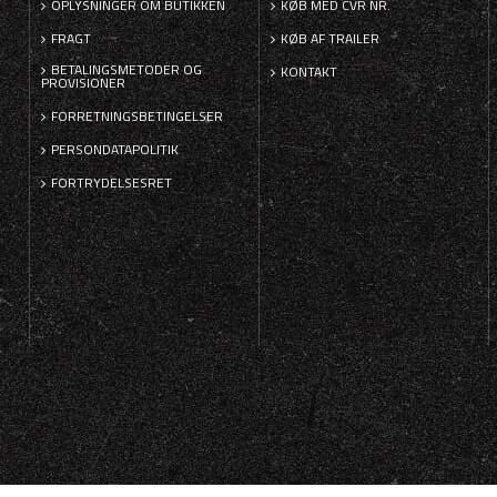
OPLYSNINGER OM BUTIKKEN
KØB MED CVR NR.
FRAGT
KØB AF TRAILER
BETALINGSMETODER OG
KONTAKT
PROVISIONER
FORRETNINGSBETINGELSER
PERSONDATAPOLITIK
FORTRYDELSESRET