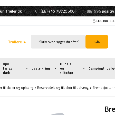
unitrailer.dk
(EN) +45 78725606
99%
positiv
LOG IND
EL
Trailere ►
SØG
Hjul
Bildele
fælge
Lastsikring
og
Campingtilbehø
dæk
tilbehør
 til aksler og ophæng
Reservedele og tilbehør til ophæng
Bremsejusterin
Bre