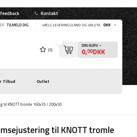
 feedback
Kontakt
LER
TILMELD DIG
DKK
VÆLG LEVERINGSLAND OG VALUTA
DIN KURV
0,
DKK
(0)
00
r
Tilbud
Outlet
g til KNOTT tromle 160x35 / 200x50
msejustering til KNOTT tromle