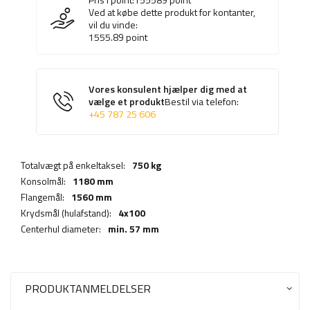
Ved at købe dette produkt for kontanter,
vil du vinde:
1555.89
point
Vores konsulent hjælper dig med at
vælge et produkt
Bestil via telefon:
+45 787 25 606
Totalvægt på enkeltaksel:
750 kg
Konsolmål:
1180 mm
Flangemål:
1560 mm
Krydsmål (hulafstand):
4x100
Centerhul diameter:
min. 57 mm
PRODUKTANMELDELSER