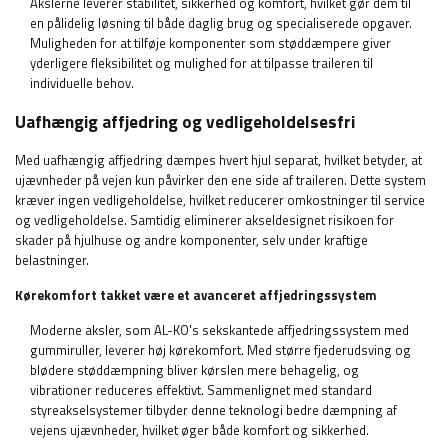
Akslerne leverer stabilitet, sikkerhed og komfort, hvilket gør dem til
en pålidelig løsning til både daglig brug og specialiserede opgaver.
Muligheden for at tilføje komponenter som støddæmpere giver
yderligere fleksibilitet og mulighed for at tilpasse traileren til
individuelle behov.
Uafhængig affjedring og vedligeholdelsesfri
Med uafhængig affjedring dæmpes hvert hjul separat, hvilket betyder, at
ujævnheder på vejen kun påvirker den ene side af traileren. Dette system
kræver ingen vedligeholdelse, hvilket reducerer omkostninger til service
og vedligeholdelse. Samtidig eliminerer akseldesignet risikoen for
skader på hjulhuse og andre komponenter, selv under kraftige
belastninger.
Kørekomfort takket være et avanceret affjedringssystem
Moderne aksler, som AL-KO's sekskantede affjedringssystem med
gummiruller, leverer høj kørekomfort. Med større fjederudsving og
blødere støddæmpning bliver kørslen mere behagelig, og
vibrationer reduceres effektivt. Sammenlignet med standard
styreakselsystemer tilbyder denne teknologi bedre dæmpning af
vejens ujævnheder, hvilket øger både komfort og sikkerhed.