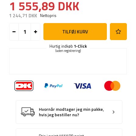
1 555,89 DKK
1 244,71 DKK
Nettopris
TILFØJ KURV
Hurtig indkøb
1-Click
(uden registrering)
Hvornår modtager jeg min pakke,
hvis jeg bestiller nu?
Pris i point:
155589
point