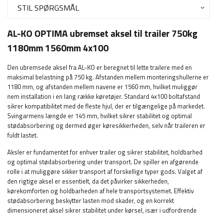
STIL SPØRGSMÅL
AL-KO OPTIMA ubremset aksel til trailer 750kg
1180mm 1560mm 4x100
Den ubremsede aksel fra AL-KO er beregnet til lette trailere med en
maksimal belastning på 750 kg. Afstanden mellem monteringshullerne er
1180 mm, og afstanden mellem navene er 1560 mm, hvilket muliggør
nem installation i en lang række køretøjer. Standard 4x100 boltafstand
sikrer kompatibilitet med de fleste hjul, der er tilgængelige på markedet.
Svingarmens længde er 145 mm, hvilket sikrer stabilitet og optimal
stødabsorbering og dermed øger køresikkerheden, selv når traileren er
fuldt lastet.
Aksler er fundamentet for enhver trailer og sikrer stabilitet, holdbarhed
og optimal stødabsorbering under transport. De spiller en afgørende
rolle i at muliggøre sikker transport af forskellige typer gods. Valget af
den rigtige aksel er essentielt, da det påvirker sikkerheden,
kørekomforten og holdbarheden af hele transportsystemet. Effektiv
stødabsorbering beskytter lasten mod skader, og en korrekt
dimensioneret aksel sikrer stabilitet under kørsel, især i udfordrende