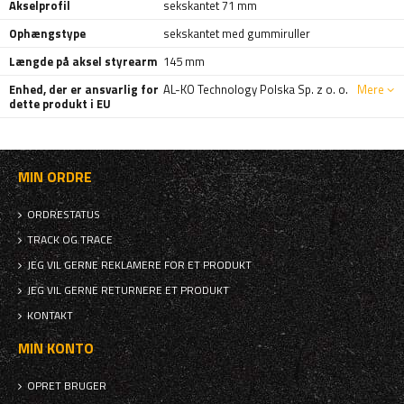
Akselprofil
sekskantet 71 mm
Ophængstype
sekskantet med gummiruller
Længde på aksel styrearm
145 mm
Enhed, der er ansvarlig for
AL-KO Technology Polska Sp. z o. o.
Mere
dette produkt i EU
MIN ORDRE
ORDRESTATUS
TRACK OG TRACE
JEG VIL GERNE REKLAMERE FOR ET PRODUKT
JEG VIL GERNE RETURNERE ET PRODUKT
KONTAKT
MIN KONTO
OPRET BRUGER