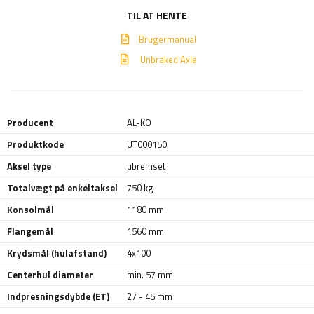
TIL AT HENTE
Brugermanual
Unbraked Axle
Producent
AL-KO
Produktkode
UT000150
Aksel type
ubremset
Totalvægt på enkeltaksel
750 kg
Konsolmål
1180 mm
Flangemål
1560 mm
Krydsmål (hulafstand)
4x100
Centerhul diameter
min. 57 mm
Indpresningsdybde (ET)
27 - 45 mm