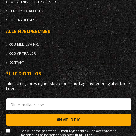
FORRETNINGSBETINGELSER
PERSONDATAPOLITIK
FORTRYDELSESRET
ALLE HJÆLPEEMNER
KØB MED CVR NR.
KØB AF TRAILER
KONTAKT
SLUT DIG TIL OS
Tilmeld dig vores nyhedsbrev for at modtage nyheder og tilbud hele
tiden.
ANMELD DIG
Jeg vil gerne modtage E-mail Nyhedsbrev. Jeg accepterer al
behandling af personoplysninger til brug for