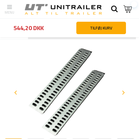
544,20 DKK
TILFØJ KURV
Tilbage
Hjemmeside
Trailertilbehør og reservedele
Trailertilbehø