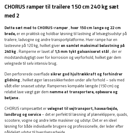
CHORUS ramper til trailere 150 cm 240 kg sæt
med 2
Dette sæt med to CHORUS-ramper
,
hver 150 cm lange og 22 cm
brede,
er en praktisk og holdbar løsning til lastning af letvægtsudstyr på
trailere, ladvogne og andre transportplatforme. Hver rampe har en
lasteevne på 120 kg, hvilket giver
en samlet maksimal belastning på
240 kg
. Ramperne er lavet af
1,5 mm tykt galvaniseret stål
, der er
modstandsdygtigt over for korrosion og vejrforhold, hvilket gør dem
velegnede til selv intensiv brug.
Den perforerede overflade
sikrer god hjultrækkraft og forhindrer
glidning
, hvilket øger læssesikkerheden under alle forhold – selv med
vådt eller snavset udstyr. Rampernes kompakte længde (150 cm) og
relativt lave vægt gør dem
nemme at transportere, opbevare og
betjene
.
CHORUS rampesættet er
velegnet til vejtransport, havearbejde,
landbrug
og service
– det er perfekt til læsning af plæneklippere, quads,
scootere, vogne og andre lette maskiner og udstyr. Det er en ideel
løsning for både individuelle brugere og professionelle, der leder efter
pålideligt udstyr til hverdagsarbejde.