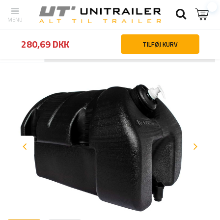
280,69 DKK
TILFØJ KURV
Tilbage
Hjemmeside
Lastsikring
Værktøjskasser og beholdere