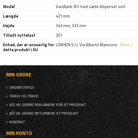
Model
Vandtank 30 l med sæbe dispenser sort
Længde
421 mm
Højde
343 mm
,
333 mm
Tilladt nyttelast
30 l
Enhed, der er ansvarlig for
LOKHEN S.r.l. Via Alberto Manicone
Mere
dette produkt i EU
MIN ORDRE
ORDRESTATUS
TRACK OG TRACE
JEG VIL GERNE REKLAMERE FOR ET PRODUKT
JEG VIL GERNE RETURNERE ET PRODUKT
KONTAKT
MIN KONTO