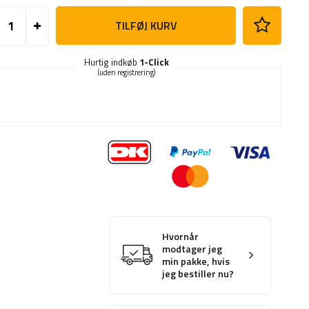
TILFØJ KURV
Hurtig indkøb
1-Click
(uden registrering)
Hvornår
modtager jeg
min pakke, hvis
jeg bestiller nu?