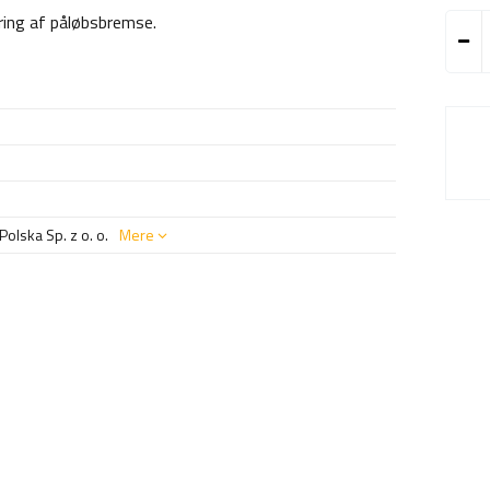
ering af påløbsbremse.
olska Sp. z o. o.
Mere