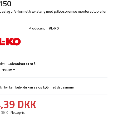
150
 beslag til V-formet trækstang med påløbsbremse monteret top eller
Producent:
AL-KO
ale:
Galvaniseret stål
150 mm
ek i hvilken butik du kan se og køb med det samme
,39 DKK
 DKK
Nettopris