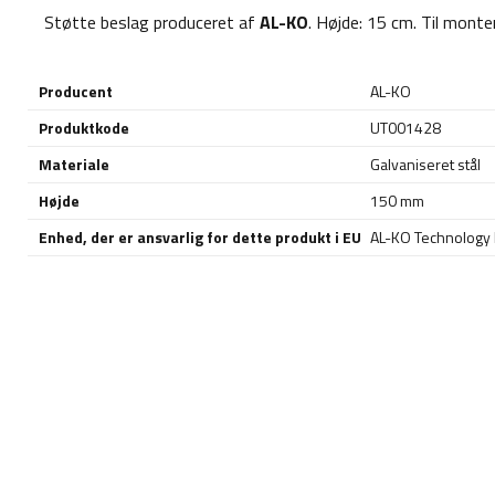
Støtte beslag produceret af
AL-KO
. Højde: 15 cm. Til mont
Producent
AL-KO
Produktkode
UT001428
Materiale
Galvaniseret stål
Højde
150 mm
Enhed, der er ansvarlig for dette produkt i EU
AL-KO Technology P