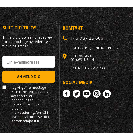
SLUT DIG TIL OS
KONTAKT
Tilmeld dig vores nyhedsbrev
+45 787 25 606
for at modtage nyheder og
tilbud hele tiden.
UNITRAILER@UNITRAILER.DK
BUDOWLANA 30
20-469
LUBLIN
UNITRAILER SP. Z O.O.
ANMELD DIG
SOCIAL MEDIA
Jeg vil gerne modtage
E-mail Nyhedsbrev. Jeg
accepterer al
behandling af
personoplysninger til
brug for
markedsføringsformål i
overensstemmelse med
persondatapolitik