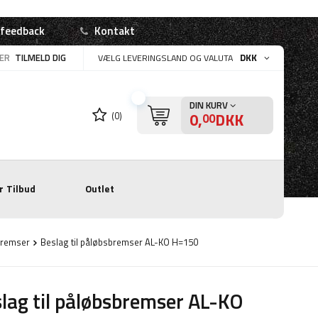
 feedback
Kontakt
LER
TILMELD DIG
DKK
VÆLG LEVERINGSLAND OG VALUTA
DIN KURV
0,
DKK
(0)
00
r
Tilbud
Outlet
sbremser
Beslag til påløbsbremser AL-KO H=150
lag til påløbsbremser AL-KO