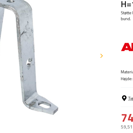
H=
Støtte
bund.
Materi
Højde:
Tj
74
59,51