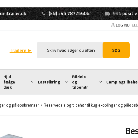
unitrailer.dk
(EN) +45 78725606
99%
positiv
LOG IND
EL
Trailere ►
SØG
Hjul
Bildele
fælge
Lastsikring
og
Campingtilbehø
dæk
tilbehør
nger og påløbsbremser
Reservedele og tilbehør til kuglekoblinger og påløb
Bes