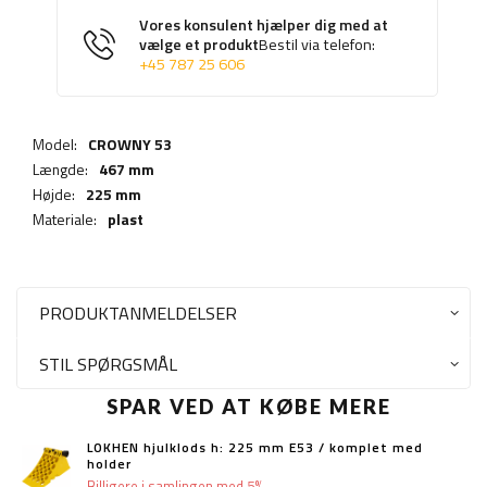
Vores konsulent hjælper dig med at
vælge et produkt
Bestil via telefon:
+45 787 25 606
Model:
CROWNY 53
Længde:
467 mm
Højde:
225 mm
Materiale:
plast
PRODUKTANMELDELSER
STIL SPØRGSMÅL
SPAR VED AT KØBE MERE
LOKHEN hjulklods h: 225 mm E53 / komplet med
holder
Billigere i samlingen med 5%