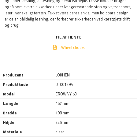
og under læsning, aflæsning og servicearbejde. Disse klodser bruges
også som ekstra sikkerhed under længerevarende stop og vejtransport,
især i vanskeligt terræn. Takket være deres enkle, men holdbare design
er de en pålidelig løsning, der forbedrer sikkerheden ved køretøjets drift
og brug.
TIL AT HENTE
Wheel chocks
Producent
LOKHEN
Produktkode
UT001294
Model
CROWNY 53
Længde
467 mm
Bredde
198 mm
Højde
225 mm
Materiale
plast