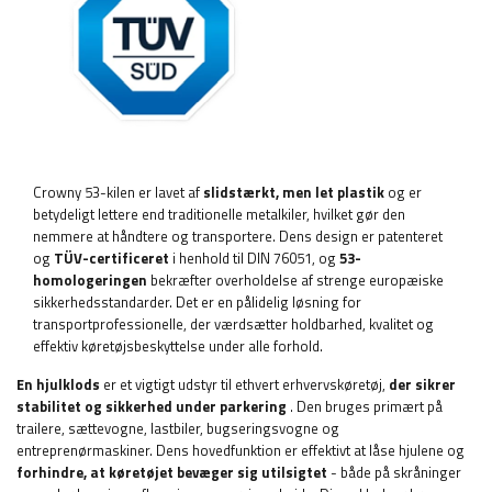
Crowny 53-kilen er lavet af
slidstærkt, men let plastik
og er
betydeligt lettere end traditionelle metalkiler, hvilket gør den
nemmere at håndtere og transportere. Dens design er patenteret
og
TÜV-certificeret
i henhold til DIN 76051, og
53-
homologeringen
bekræfter overholdelse af strenge europæiske
sikkerhedsstandarder. Det er en pålidelig løsning for
transportprofessionelle, der værdsætter holdbarhed, kvalitet og
effektiv køretøjsbeskyttelse under alle forhold.
En hjulklods
er et vigtigt udstyr til ethvert erhvervskøretøj,
der sikrer
stabilitet og sikkerhed under parkering
. Den bruges primært på
trailere, sættevogne, lastbiler, bugseringsvogne og
entreprenørmaskiner. Dens hovedfunktion er effektivt at låse hjulene og
forhindre, at køretøjet bevæger sig utilsigtet
- både på skråninger