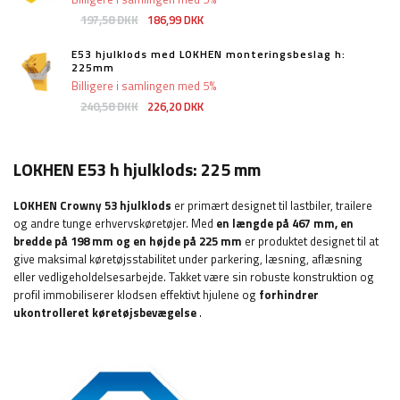
197,58 DKK
186,99 DKK
E53 hjulklods med LOKHEN monteringsbeslag h:
225mm
Billigere i samlingen med 5%
240,58 DKK
226,20 DKK
LOKHEN E53 h hjulklods: 225 mm
LOKHEN
Crowny 53 hjulklods
er primært designet til lastbiler, trailere
og andre tunge erhvervskøretøjer. Med
en længde på 467 mm, en
bredde på 198 mm og en højde på 225 mm
er produktet designet til at
give maksimal køretøjsstabilitet under parkering, læsning, aflæsning
eller vedligeholdelsesarbejde. Takket være sin robuste konstruktion og
profil immobiliserer klodsen effektivt hjulene og
forhindrer
ukontrolleret køretøjsbevægelse
.