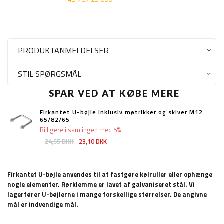
PRODUKTANMELDELSER
STIL SPØRGSMÅL
SPAR VED AT KØBE MERE
Firkantet U-bøjle inklusiv møtrikker og skiver M12
65/82/65
Billigere i samlingen med 5%
24,55 DKK
23,10 DKK
Firkantet U-bøjle anvendes til at fastgøre kølruller eller ophænge
nogle elementer. Rørklemme er lavet af galvaniseret stål. Vi
lagerfører U-bøjlerne i mange forskellige størrelser. De angivne
mål er indvendige mål.