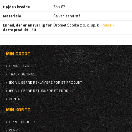
Højde x bredde
65 x 82
Materiale
Galvaniseret stål
Enhed, der er ansvarlig for
Dromet Spółka z o. o. sp. k.
Mere
dette produkt i EU
MIN ORDRE
ORDRESTATUS
TRACK OG TRACE
JEG VIL GERNE REKLAMERE FOR ET PRODUKT
JEG VIL GERNE RETURNERE ET PRODUKT
KONTAKT
MIN KONTO
OPRET BRUGER
KURV