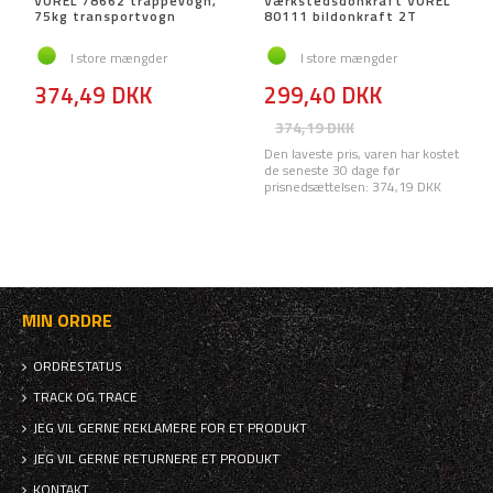
VOREL 78662 trappevogn,
Værkstedsdonkraft VOREL
75kg transportvogn
80111 bildonkraft 2T
I store mængder
I store mængder
374,49 DKK
299,40 DKK
374,19 DKK
Den laveste pris, varen har kostet
de seneste 30 dage før
prisnedsættelsen:
374,19 DKK
MIN ORDRE
ORDRESTATUS
TRACK OG TRACE
JEG VIL GERNE REKLAMERE FOR ET PRODUKT
JEG VIL GERNE RETURNERE ET PRODUKT
KONTAKT