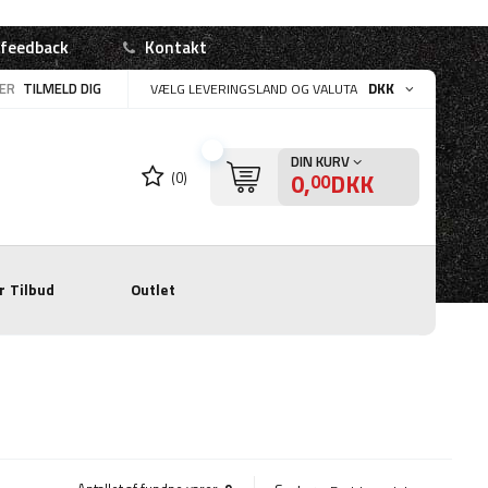
 feedback
Kontakt
LER
TILMELD DIG
DKK
VÆLG LEVERINGSLAND OG VALUTA
DIN KURV
0,
DKK
(0)
00
r
Tilbud
Outlet