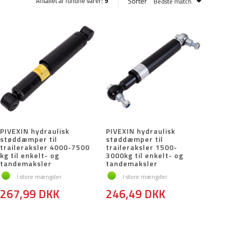
Sorter
Antallet af fundne varer:
9
Bedste match
PIVEXIN hydraulisk
PIVEXIN hydraulisk
støddæmper til
støddæmper til
traileraksler 4000-7500
traileraksler 1500-
kg til enkelt- og
3000kg til enkelt- og
tandemaksler
tandemaksler
I store mængder
I store mængder
267,99 DKK
246,49 DKK