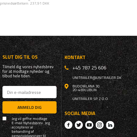
prisnedsættelsen:
237,91 DKK
SLUT DIG TIL OS
KONTAKT
Tilmeld dig vores nyhedsbrev
+45 787 25 606
for at modtage nyheder og
tilbud hele tiden.
UNITRAILER@UNITRAILER.DK
BUDOWLANA 30
20-469
LUBLIN
UNITRAILER SP. Z O.O.
ANMELD DIG
SOCIAL MEDIA
Jeg vil gerne modtage
E-mail Nyhedsbrev. Jeg
accepterer al
behandling af
personoplysninger til