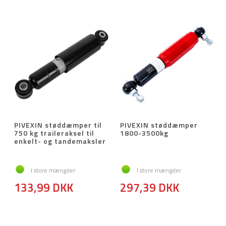
PIVEXIN støddæmper til
PIVEXIN støddæmper
750 kg traileraksel til
1800-3500kg
enkelt- og tandemaksler
I store mængder
I store mængder
133,99 DKK
297,39 DKK