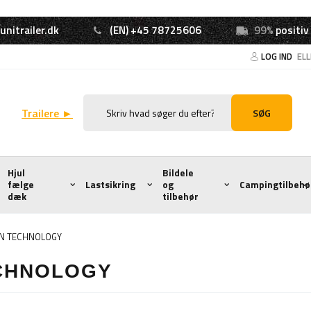
unitrailer.dk
(EN) +45 78725606
99%
positiv
LOG IND
EL
Trailere ►
SØG
Hjul
Bildele
fælge
Lastsikring
og
Campingtilbehø
dæk
tilbehør
IN TECHNOLOGY
ECHNOLOGY