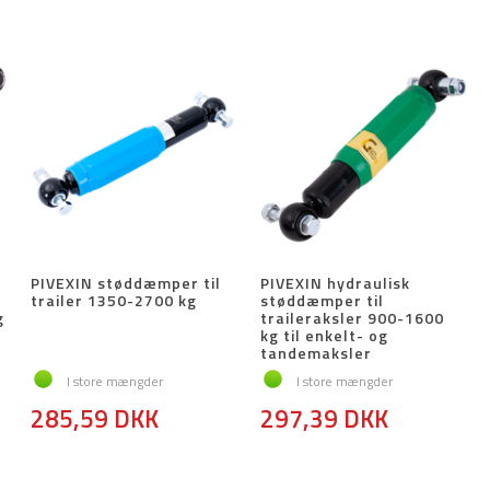
PIVEXIN støddæmper til
PIVEXIN hydraulisk
trailer 1350-2700 kg
støddæmper til
g
traileraksler 900-1600
kg til enkelt- og
tandemaksler
I store mængder
I store mængder
285,59 DKK
297,39 DKK