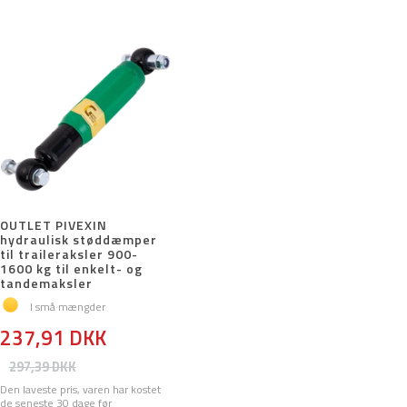
OUTLET PIVEXIN
hydraulisk støddæmper
til traileraksler 900-
1600 kg til enkelt- og
tandemaksler
I små mængder
237,91 DKK
297,39 DKK
Den laveste pris, varen har kostet
de seneste 30 dage før