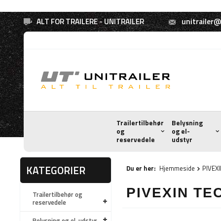
ALT FOR TRAILERE - UNITRAILER
unitrailer@
Trailertilbehør
Belysning
og
og el-
reservedele
udstyr
KATEGORIER
Du er her:
Hjemmeside
PIVEX
PIVEXIN T
Trailertilbehør og
reservedele
Belysning og el-udstyr