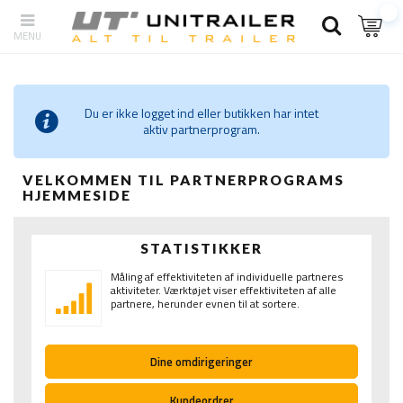
Du er ikke logget ind eller butikken har intet
aktiv partnerprogram.
VELKOMMEN TIL PARTNERPROGRAMS
HJEMMESIDE
STATISTIKKER
Måling af effektiviteten af ​​individuelle partneres
aktiviteter. Værktøjet viser effektiviteten af ​​alle
partnere, herunder evnen til at sortere.
Dine omdirigeringer
Kundeordrer